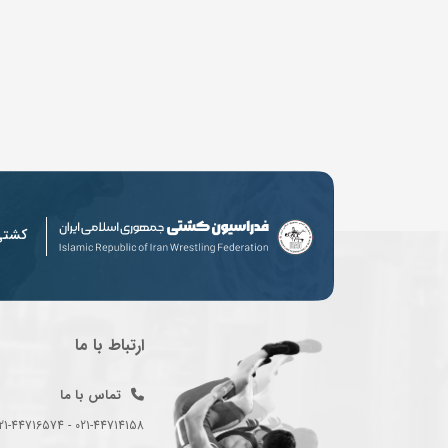
کشت
ارتباط با ما
تماس با ما
021-44714158 - 021-44716574 - 021-44714489