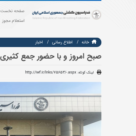
صفحه نخست
استعلام مجوز
خانه
اطلاع رسانی
اخبار
صبح امروز و با حضور جمع کثیری 
لینک کوتاه:
http://iwf.ir/lnks/75653/-.aspx