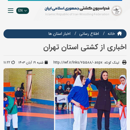
EN
خانه
اطلاع رسانی
اخبار استان ها
اخباری از کشتی استان تهران
لینک کوتاه:
http://iwf.ir/lnks/75588/-.aspx
شنبه ۱۹ آبان ۱۴۰۳
11:22