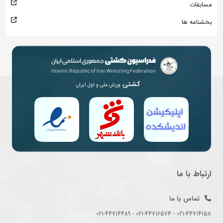
مسابقات
بخشنامه ها
کشتی
ورزش ملی و اول ایران
ارتباط با ما
تماس با ما
021-44714158 - 021-44716574 - 021-44714489