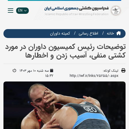
EN
خانه
اطلاع رسانی
کمیته داوران
توضیحات رئیس کمیسیون داوران در مورد
کشتی منفی، آسیب زدن و اخطارها
لینک کوتاه:
سه شنبه ۱۰ مهر ۱۴۰۳
15:32
http://iwf.ir/lnks/75255/-.aspx