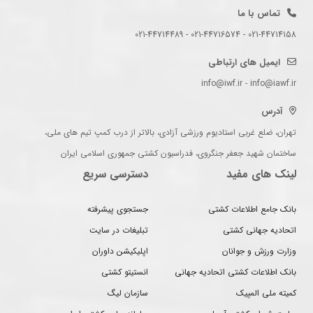
تماس با ما
021-44714158 - 021-44716574 - 021-44714489
ایمیل های ارتباطی
info@iwf.ir - info@iawf.ir
آدرس
تهران، ضلع غربی استادیوم ورزشی آزادی، بالاتر از درب کمپ تیم های ملی،
ساختمان شهید جعفر جنگروی، فدراسیون کشتی جمهوری اسلامی ایران
لینک های مفید
دسترسی سریع
بانک جامع اطلاعات کشتی
جستجوی پیشرفته
اتحادیه جهانی کشتی
تبلیغات در سایت
وزارت ورزش و جوانان
اپلیکیشن داوران
بانک اطلاعات کشتی اتحادیه جهانی
انستیتو کشتی
کمیته ملی المپیک
سازمان لیگ