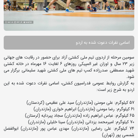
اسامی نفرات دعوت شده به اردو
سومین مرحله از اردوی تیم ملی کشتی آزاد برای حضور در رقابت های جهانی
زیر 23 سال و اوزان غیر المپیکی روزهای 6 لغایت 16 مهرماه در خانه کشتی
شهید مصطفی صدرزاده کمپ تیم های ملی کشتی شهید سلیمانی برگزار می
شود.
به گزارش روابط عمومی فدراسیون کشتی، اسامی نفرات دعوت شده به این
اردو به شرح زیر است:
57 کیلوگرم: علی مومنی (مازندران) سید علی عظیمی (کردستان)
61 کیلوگرم: رضا مومنی (مازندران) ابراهیم خواری (مازندران)
65 کیلوگرم: عباس ابراهیم زاده (مازندران) سجاد پیردایه (لرستان)
70 کیلوگرم: امیرمحمد یزدانی (مازندران) سینا خلیلی (مازندران)
74 کیلوگرم: علی رضایی (مازندران) مهدی عباس پور (مازندران) ابوالفضل
شمسی پور (تهران)