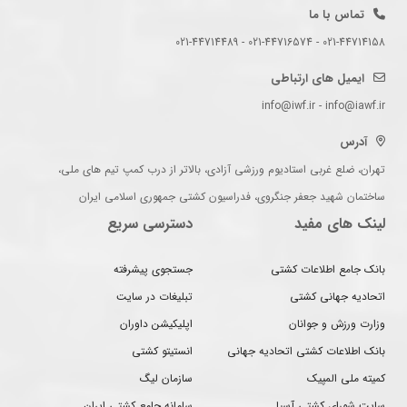
تماس با ما
021-44714158 - 021-44716574 - 021-44714489
ایمیل های ارتباطی
info@iwf.ir - info@iawf.ir
آدرس
تهران، ضلع غربی استادیوم ورزشی آزادی، بالاتر از درب کمپ تیم های ملی،
ساختمان شهید جعفر جنگروی، فدراسیون کشتی جمهوری اسلامی ایران
لینک های مفید
دسترسی سریع
بانک جامع اطلاعات کشتی
جستجوی پیشرفته
اتحادیه جهانی کشتی
تبلیغات در سایت
وزارت ورزش و جوانان
اپلیکیشن داوران
بانک اطلاعات کشتی اتحادیه جهانی
انستیتو کشتی
کمیته ملی المپیک
سازمان لیگ
سایت شورای کشتی آسیا
سامانه جامع کشتی ایران