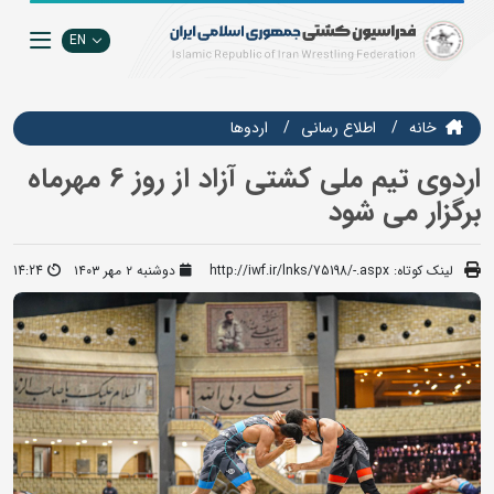
EN
خانه
اطلاع رسانی
اردوها
اردوی تیم ملی کشتی آزاد از روز 6 مهرماه
برگزار می شود
لینک کوتاه:
http://iwf.ir/lnks/75198/-.aspx
دوشنبه ۲ مهر ۱۴۰۳
14:24