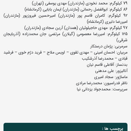
79 کیلوگرم: محمد نخودی (مازندران) مهدی یوسفی (تهران)
86 کیلوگرم: ابوالفضل رحمانی (مازندران) ایمان بابایی (کرمانشاه)
92 کیلوگرم: کامران قاسم پور (مازندران) امیرحسین فیروزپور (مازندران)
امیررضا دلیری (کرمانشاه)
97 کیلوگرم: مهدی حاجیلوئیان (همدان) آرین سجادی (مازندران)
125 کیلوگرم: امیررضا معصومی (گیلان) مرتضی جان محمدزاده (آذربایجان
شرقی)
سرمربی: پژمان درستکار
مربیان: احسان امینی – مهدی تقوی – اویس ملاح – فرید دژم خوی – فرشید
قبادی – محمدرضا آذرشکیب
بدنساز: آقاعلی قاسم نیان
آنالیزور: علی مدهنی
ماساژور: سجاد امیری
ناظر فدراسیون: محمدرضا مرادی
سرپرست: محمدجواد یزدانی نیا
برچسب ها :