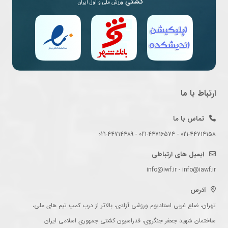
کشتی
ورزش ملی و اول ایران
ارتباط با ما
تماس با ما
021-44714158 - 021-44716574 - 021-44714489
ایمیل های ارتباطی
info@iwf.ir - info@iawf.ir
آدرس
تهران، ضلع غربی استادیوم ورزشی آزادی، بالاتر از درب کمپ تیم های ملی،
ساختمان شهید جعفر جنگروی، فدراسیون کشتی جمهوری اسلامی ایران