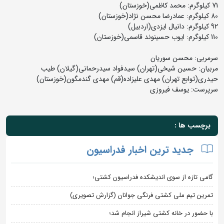
71 کیلوگرم: محمد کاظمی(خوزستان)
80 کیلوگرم: عمادرضا محسن نژاد(خوزستان)
92 کیلوگرم: دانیال ایزدی(اردبیل)
110 کیلوگرم: ایوب حسینوند قاسمی(خوزستان)
سرمربی: محسن سوریان
مربیان: حسین شیخی(تهران) سیدفواد سیدرحمانی(گیلان) طیب
حیدری(توابع تهران) مهدی علیزاده(قم) مهدی گندمگون(خوزستان)
سرپرست: یوسف فیروزی
برچسب ها :
جدید ترین اخبار فدراسیون
گامی تازه از سوی اندیشکده فدراسیون کشتی؛
تمرین تیم ملی کشتی فرنگی جوانان (گزارش تصویری)
با حضور در خانه کشتی شیراز انجام شد؛