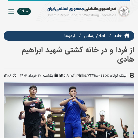
EN
خانه
اطلاع رسانی
اردوها
از فردا و در خانه کشتی شهید ابراهیم
هادی
لینک کوتاه:
http://iwf.ir/lnks/73198/-.aspx
یکشنبه ۲۰ خرداد ۱۴۰۳
12:08