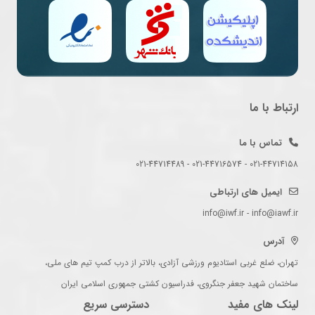
ارتباط با ما
تماس با ما
021-44714158 - 021-44716574 - 021-44714489
ایمیل های ارتباطی
info@iwf.ir - info@iawf.ir
آدرس
تهران، ضلع غربی استادیوم ورزشی آزادی، بالاتر از درب کمپ تیم های ملی،
ساختمان شهید جعفر جنگروی، فدراسیون کشتی جمهوری اسلامی ایران
لینک های مفید
دسترسی سریع