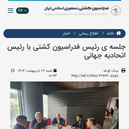
EN
خانه
اطلاع رسانی
اخبار
جلسه ی رئیس فدراسیون کشتی با رئیس
اتحادیه جهانی
لینک کوتاه:
شنبه ۲۲ اردیبهشت ۱۴۰۳
18:33
http://iwf.ir/lnks/72963/-.aspx