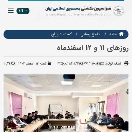
EN
خانه
اطلاع رسانی
کمیته داوران
روزهای 11 و 12 اسفندماه
لینک کوتاه:
http://iwf.ir/lnks/71411/-.aspx
شنبه ۱۲ اسفند ۱۴۰۲
10:21