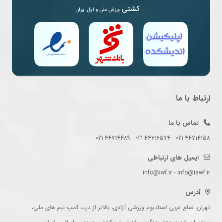
کشتی
ورزش ملی و اول ایران
ارتباط با ما
تماس با ما
021-44714158 - 021-44716574 - 021-44714489
ایمیل های ارتباطی
info@iwf.ir - info@iawf.ir
آدرس
تهران، ضلع غربی استادیوم ورزشی آزادی، بالاتر از درب کمپ تیم های ملی،