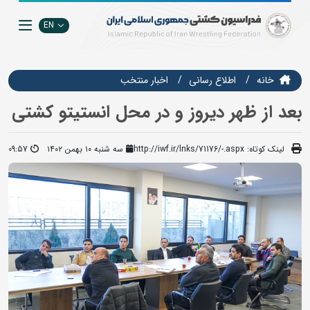
EN
خانه
اطلاع رسانی
اخبار منتخب
بعد از ظهر دیروز و در محل انستیتو کشتی
لینک کوتاه:
http://iwf.ir/lnks/71176/-.aspx
سه شنبه ۱۰ بهمن ۱۴۰۲
09:57