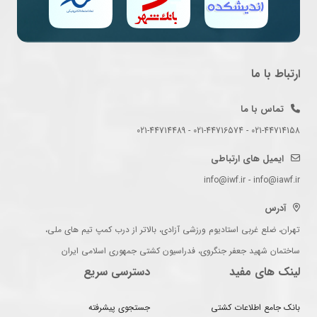
ارتباط با ما
تماس با ما
021-44714158 - 021-44716574 - 021-44714489
ایمیل های ارتباطی
info@iwf.ir - info@iawf.ir
آدرس
تهران، ضلع غربی استادیوم ورزشی آزادی، بالاتر از درب کمپ تیم های ملی،
ساختمان شهید جعفر جنگروی، فدراسیون کشتی جمهوری اسلامی ایران
لینک های مفید
دسترسی سریع
بانک جامع اطلاعات کشتی
جستجوی پیشرفته