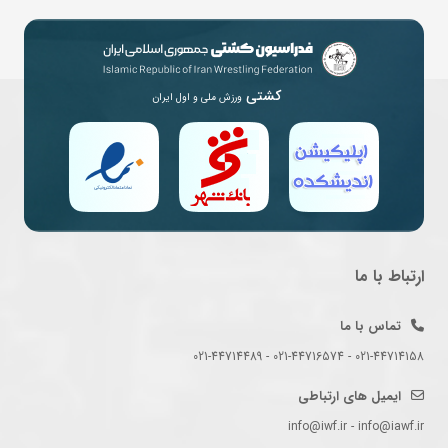
کشتی
ورزش ملی و اول ایران
ارتباط با ما
تماس با ما
021-44714158 - 021-44716574 - 021-44714489
ایمیل های ارتباطی
info@iwf.ir - info@iawf.ir