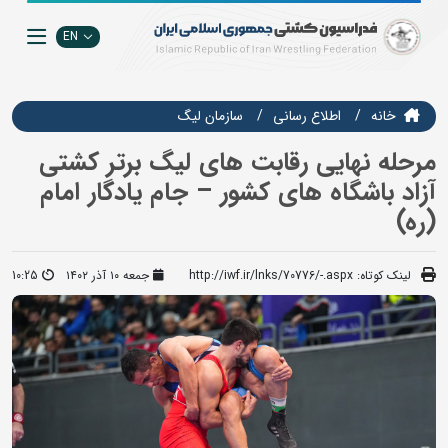
EN
خانه
اطلاع رسانی
سازمان ليگ
مرحله نهایی رقابت های لیگ برتر کشتی
آزاد باشگاه های کشور – جام یادگار امام
(ره)
لینک کوتاه:
http://iwf.ir/lnks/70776/-.aspx
جمعه ۱۰ آذر ۱۴۰۲
10:25