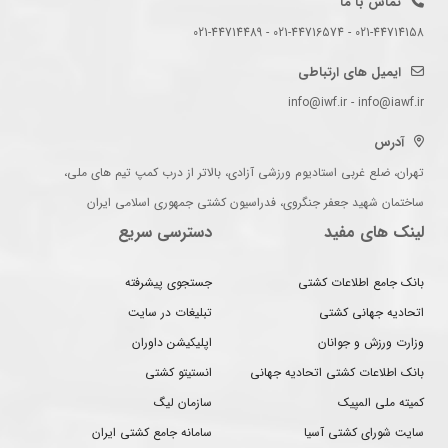
تماس با ما
021-44714158 - 021-44716574 - 021-44714489
ایمیل های ارتباطی
info@iwf.ir - info@iawf.ir
آدرس
تهران، ضلع غربی استادیوم ورزشی آزادی، بالاتر از درب کمپ تیم های ملی،
ساختمان شهید جعفر جنگروی، فدراسیون کشتی جمهوری اسلامی ایران
لینک های مفید
دسترسی سریع
بانک جامع اطلاعات کشتی
جستجوی پیشرفته
اتحادیه جهانی کشتی
تبلیغات در سایت
وزارت ورزش و جوانان
اپلیکیشن داوران
بانک اطلاعات کشتی اتحادیه جهانی
انستیتو کشتی
کمیته ملی المپیک
سازمان لیگ
سایت شورای کشتی آسیا
سامانه جامع کشتی ایران