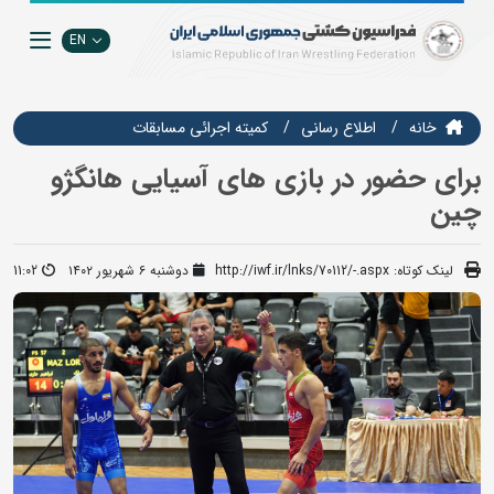
EN
خانه
اطلاع رسانی
كميته اجرائي مسابقات
برای حضور در بازی های آسیایی هانگژو
چین
لینک کوتاه:
http://iwf.ir/lnks/70112/-.aspx
دوشنبه ۶ شهریور ۱۴۰۲
11:02