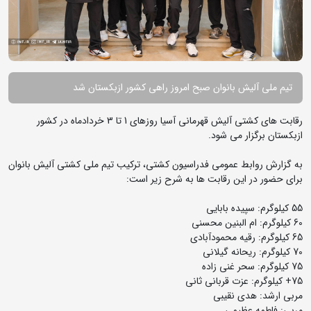
تیم ملی آلیش بانوان صبح امروز راهی کشور ازبکستان شد
رقابت های کشتی آلیش قهرمانی آسیا روزهای 1 تا 3 خردادماه در کشور
ازبکستان برگزار می شود.
به گزارش روابط عمومی فدراسیون کشتی، ترکیب تیم ملی کشتی آلیش بانوان
برای حضور در این رقابت ها به شرح زیر است:
55 کیلوگرم: سپیده بابایی
60 کیلوگرم: ام البنین محسنی
65 کیلوگرم: رقیه محمودآبادی
70 کیلوگرم: ریحانه گیلانی
75 کیلوگرم: سحر غنی زاده
75+ کیلوگرم: عزت قربانی ثانی
مربی ارشد: هدی نقیبی
مربی: فاطمه عظیمی