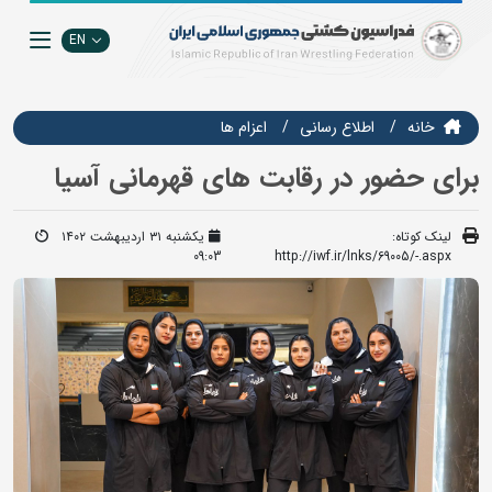
EN
خانه
اطلاع رسانی
اعزام ها
برای حضور در رقابت های قهرمانی آسیا
لینک کوتاه:
یکشنبه ۳۱ اردیبهشت ۱۴۰۲
09:03
http://iwf.ir/lnks/69005/-.aspx