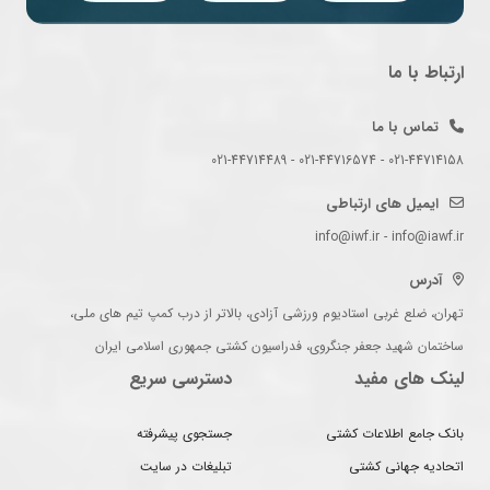
ارتباط با ما
تماس با ما
021-44714158 - 021-44716574 - 021-44714489
ایمیل های ارتباطی
info@iwf.ir - info@iawf.ir
آدرس
تهران، ضلع غربی استادیوم ورزشی آزادی، بالاتر از درب کمپ تیم های ملی،
ساختمان شهید جعفر جنگروی، فدراسیون کشتی جمهوری اسلامی ایران
لینک های مفید
دسترسی سریع
بانک جامع اطلاعات کشتی
جستجوی پیشرفته
اتحادیه جهانی کشتی
تبلیغات در سایت