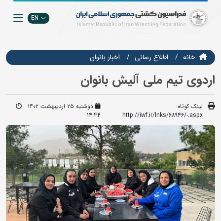
EN
خانه
اطلاع رسانی
اخبار بانوان
اردوی تیم ملی آلیش بانوان
لینک کوتاه:
دوشنبه ۲۵ اردیبهشت ۱۴۰۲
14:34
http://iwf.ir/lnks/68946/-.aspx