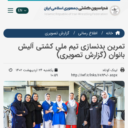
EN
خانه
اطلاع رسانی
گزارش تصويري
تمرین بدنسازی تیم ملی کشتی آلیش
بانوان (گزارش تصویری)
لینک کوتاه:
یکشنبه ۲۴ اردیبهشت ۱۴۰۲
10:59
http://iwf.ir/lnks/68930/-.aspx