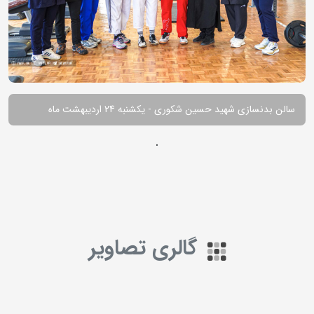
سالن بدنسازی شهید حسین شکوری - یکشنبه 24 اردیبهشت ماه
.
گالری تصاویر