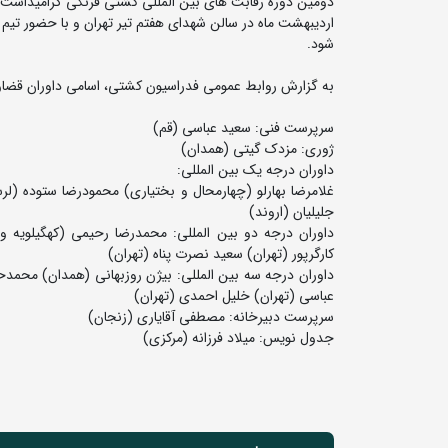
اردیبهشت ماه در سالن شهدای هفتم تیر تهران و با حضور تیم 
شود.
به گزارش روابط عمومی فدراسیون کشتی، اسامی داوران قضاو
سرپرست فنی: سعید عباسی (قم)
ژوری: مزدک گیتی (همدان)
داوران درجه یک بین المللی:
غلامرضا بهارلو (چهارمحال و بختیاری) محمودرضا ستوده (
جلیلیان (اروند)
داوران درجه دو بین المللی: محمدرضا رحیمی (کهگیلویه و
کارگرپور (تهران) سعید نصرت پناه (تهران)
داوران درجه سه بین المللی: بیژن روزبهانی (همدان) محمدح
عباسی (تهران) خلیل احمدی (تهران)
سرپرست دبیرخانه: مصطفی آقایاری (زنجان)
جدول نویس: میلاد فرزانه (مرکزی)