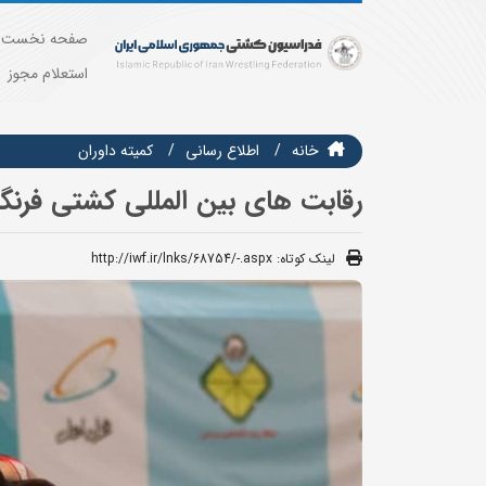
صفحه نخست
استعلام مجوز
خانه
اطلاع رسانی
کمیته داوران
رقابت های بین المللی کشتی فرنگ
لینک کوتاه:
http://iwf.ir/lnks/68754/-.aspx