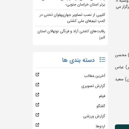
دومین دوره رقابت های بین المللی کشتی فرنگی گرامیداشت رحیم علی آبادی دارنده مدال نقره المپیک، نقره و برنز جهان با نام جام مجید روز دوشنبه 11
برتر استان خراسان جنوبی؛
گزار می
کلیپی از نصب تصاویر جهان‌پهلوان تختی در
کمپ تیم‌های ملی کشتی
رقابت‌های کشتی آزاد و فرنگی نونهالان استان
البرز
ن) محسن
دسته بندی ها
ر) عباس
آخرین مطالب
ن) سعید
گزارش تصویری
فیلم
گفتگو
گزارش ورزشی
اردوها