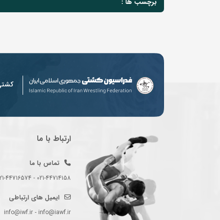
برچسب ها :
کشت
ارتباط با ما
تماس با ما
021-44714158 - 021-44716574 - 021-44714489
ایمیل های ارتباطی
info@iwf.ir - info@iawf.ir