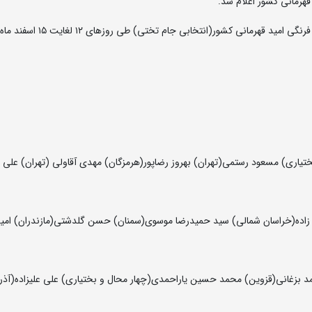
هرمانی کشور اعلام شد.
به گزارش روابط عمومی فدراسیون کشتی، رقابت های کشتی فرنگی امید قهرمانی کشور(ا
بختیاری) مسعود رستمی(تهران) بهروز رضاپور(هرمزگان) مهدی آقاولی (تهران) علی
 زاده(خراسان شمالی) سید حمیدرضا موسوی(سمنان) حسن گلدشتی(مازندران) امی
د بزغانی(قزوین) محمد حسین یاراحمدی(چهار محال و بختیاری) علی علیزاده(آذرب