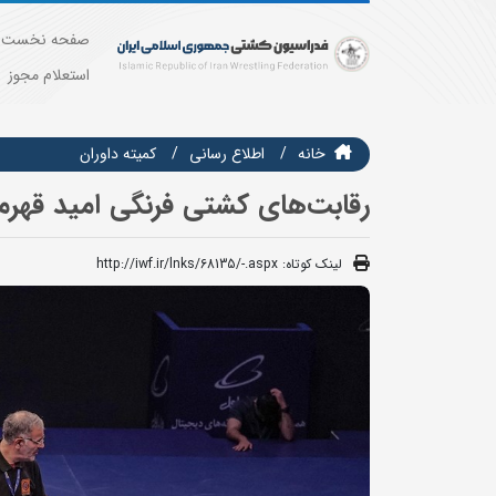
صفحه نخست
استعلام مجوز
خانه
اطلاع رسانی
کمیته داوران
رقابت‌های کشتی فرنگی امید قهرما
لینک کوتاه:
http://iwf.ir/lnks/68135/-.aspx