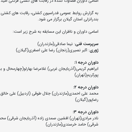
اسامی داوران قضاوت کننده در رقابت های کشتی فرنگی امید ق
بندرانزلی استان گیلان برگزار می شود.
اسامی داوران و ناظران این مسابقه به شرح زیر است:
سرپرست فنی
: نیما صادقی(مازندران)
ژوری
: اکبر نصیری(زنجان) رضا علی اصغری(گیلان)
داوران درجه ۱:
ابراهیم کریمی(آذربایجان غربی) غلامرضا بهارلو(چهارمحال و 
پورکریم(تهران)
داوران درجه ۲:
محمد علی احمدی(مازندران) جلال طوقی (اردبیل) علی خالق
رضاپور(گیلان)
داوران درجه ۳:
نادر مرادی(تهران) افشین صمدی زاده (آذربایجان شرقی) محم
شرقی) حامد خرسندی(مازندران)