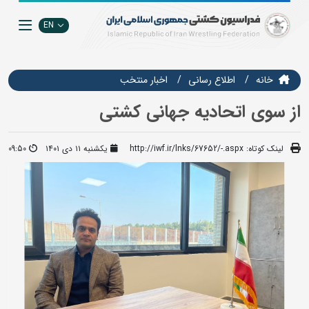
EN
خانه
اطلاع رسانی
اخبار منتخب
از سوی اتحادیه جهانی کشتی
لینک کوتاه:
http://iwf.ir/lnks/67652/-.aspx
یکشنبه ۱۱ دی ۱۴۰۱
09:50