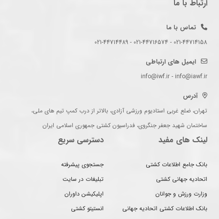
ارتباط با ما
تماس با ما
021-44714158 - 021-44716574 - 021-44714489
ایمیل های ارتباطی
info@iwf.ir - info@iawf.ir
آدرس
تهران، ضلع غربی استادیوم ورزشی آزادی، بالاتر از درب کمپ تیم های ملی،
ساختمان شهید جعفر جنگروی، فدراسیون کشتی جمهوری اسلامی ایران
لینک های مفید
دسترسی سریع
بانک جامع اطلاعات کشتی
جستجوی پیشرفته
اتحادیه جهانی کشتی
تبلیغات در سایت
وزارت ورزش و جوانان
اپلیکیشن داوران
بانک اطلاعات کشتی اتحادیه جهانی
انستیتو کشتی