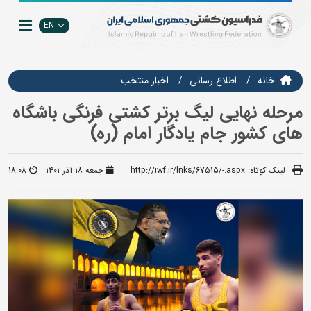
EN
خانه
اطلاع رسانی
اخبار منتخب
مرحله نهایی لیگ برتر کشتی فرنگی باشگاه
های کشور جام یادگار امام (ره)
لینک کوتاه:
http://iwf.ir/lnks/67515/-.aspx
جمعه ۱۸ آذر ۱۴۰۱
18:08