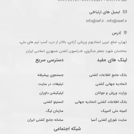
021-44714158 - 021-44716574 - 021-44714489
ایمیل های ارتباطی
info@iwf.ir - info@iawf.ir
آدرس
تهران، ضلع غربی استادیوم ورزشی آزادی، بالاتر از درب کمپ تیم های ملی،
ساختمان شهید جعفر جنگروی، فدراسیون کشتی جمهوری اسلامی ایران
لینک های مفید
دسترسی سریع
بانک جامع اطلاعات کشتی
جستجوی پیشرفته
اتحادیه جهانی کشتی
تبلیغات در سایت
وزارت ورزش و جوانان
اپلیکیشن داوران
بانک اطلاعات کشتی اتحادیه جهانی
انستیتو کشتی
کمیته ملی المپیک
سازمان لیگ
سایت شورای کشتی آسیا
سامانه جامع کشتی ایران
شبکه اجتماعی