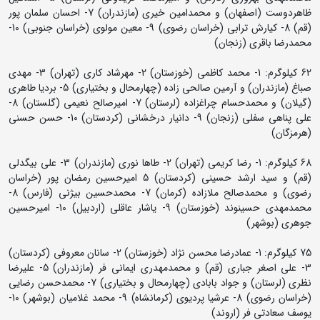
ظاهردوست (اصفهان) و محمدامین خیری (مازندران) 7- احسان سلمان پور
(قم) 8- کیارش ترابی (خراسان رضوی) 9- معین مولوی (خراسان جنوبی) 10-
محمدرضا باقری (زنجان)
62 کیلوگرم: 1- محمد کاظمی (خوزستان) 2- مهرشاد کاری (تهران) 3- مهدی
صباغ (مازندران) و آرمین صالحی زاده (چهارمحال و بختیاری) 5- بردیا طاهری
(گیلان) و محمدحسام چراغزاده (لرستان) 7- امیرصالح نعیمی (گلستان) 8-
علی پناهی سفلی (زنجان) 9- دانیار درخشانی (کردستان) 10- حسن حسنی
(هرمزگان)
68 کیلوگرم: 1- رضا کریمی (تهران) 2- طاها نوری (مازندران) 3- علی بیگدلی
(قم) و سید ارشد حسینی (کردستان) 5 امیرحسین رمضان پور (خراسان
رضوی) و محمدصالح ملازاده (کرمان) 7- محمدحسین بیژنی (فارس) 8-
محمدمهدی حسینوند (خوزستان) 9- یاشار عاقلی (اردبیل) 10- امیرحسین
جوهری (بوشهر)
75 کیلوگرم: 1- عمادرضا محسن نژاد (خوزستان) 2- سانان معروفی (کردستان)
3- علی اصغر جباری (قم) و محمدمهدری ایمانی فر (مازندران) 5- علیرضا
نظری (لرستان) و جواد بابادی (چهارمحال و بختیاری) 7- محمدحسن رضایی
(خراسان رضوی) 8- عرشیا پردیوی (کرمانشاه) 9- محمد غلامیان (بوشهر) 10-
یوسف سعادتی فر (اروند)