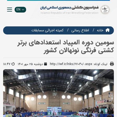
EN
خانه
اطلاع رسانی
كميته اجرائي مسابقات
سومین دوره المپیاد استعدادهای برتر
کشتی فرنگی نونهالان کشور
لینک کوتاه:
http://iwf.ir/lnks/67030/-.aspx
دوشنبه ۲۵ مهر ۱۴۰۱
18:47