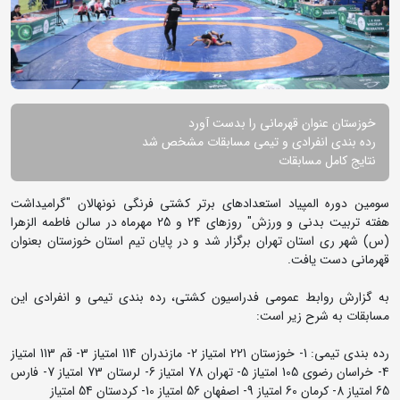
خوزستان عنوان قهرمانی را بدست آورد
رده بندی انفرادی و تیمی مسابقات مشخص شد
نتایج کامل مسابقات
سومین دوره المپیاد استعدادهای برتر کشتی فرنگی نونهالان "گرامیداشت
هفته تربیت بدنی و ورزش" روزهای 24 و 25 مهرماه در سالن فاطمه الزهرا
(س) شهر ری استان تهران برگزار شد و در پایان تیم استان خوزستان بعنوان
قهرمانی دست یافت.
به گزارش روابط عمومی فدراسیون کشتی، رده بندی تیمی و انفرادی این
مسابقات به شرح زیر است:
رده بندی تیمی: 1- خوزستان 221 امتیاز 2- مازندران 114 امتیاز 3- قم 113 امتیاز
4- خراسان رضوی 105 امتیاز 5- تهران 78 امتیاز 6- لرستان 73 امتیاز 7- فارس
65 امتیاز 8- کرمان 60 امتیاز 9- اصفهان 56 امتیاز 10- کردستان 54 امتیاز