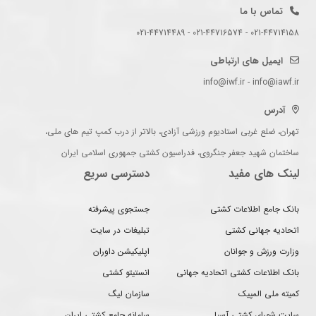
تماس با ما
021-44714158 - 021-44716574 - 021-44714489
ایمیل های ارتباطی
info@iwf.ir - info@iawf.ir
آدرس
تهران، ضلع غربی استادیوم ورزشی آزادی، بالاتر از درب کمپ تیم های ملی،
ساختمان شهید جعفر جنگروی، فدراسیون کشتی جمهوری اسلامی ایران
لینک های مفید
دسترسی سریع
بانک جامع اطلاعات کشتی
جستجوی پیشرفته
اتحادیه جهانی کشتی
تبلیغات در سایت
وزارت ورزش و جوانان
اپلیکیشن داوران
بانک اطلاعات کشتی اتحادیه جهانی
انستیتو کشتی
کمیته ملی المپیک
سازمان لیگ
سایت شورای کشتی آسیا
سامانه جامع کشتی ایران