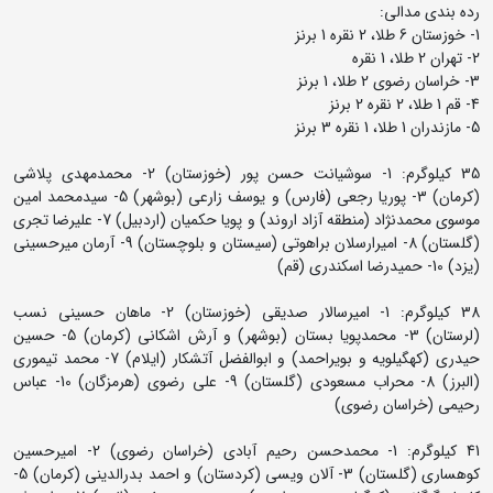
رده بندی مدالی:
1- خوزستان 6 طلا، 2 نقره 1 برنز
2- تهران 2 طلا، 1 نقره
3- خراسان رضوی 2 طلا، 1 برنز
4- قم 1 طلا، 2 نقره 2 برنز
5- مازندران 1 طلا، 1 نقره 3 برنز
35 کیلوگرم: 1- سوشیانت حسن پور (خوزستان) 2- محمدمهدی پلاشی
(کرمان) 3- پوریا رجعی (فارس) و یوسف زارعی (بوشهر) 5- سیدمحمد امین
موسوی محمدنژاد (منطقه آزاد اروند) و پویا حکمیان (اردبیل) 7- علیرضا تجری
(گلستان) 8- امیرارسلان براهوتی (سیستان و بلوچستان) 9- آرمان میرحسینی
(یزد) 10- حمیدرضا اسکندری (قم)
38 کیلوگرم: 1- امیرسالار صدیقی (خوزستان) 2- ماهان حسینی نسب
(لرستان) 3- محمدپویا بستان (بوشهر) و آرش اشکانی (کرمان) 5- حسین
حیدری (کهگیلویه و بویراحمد) و ابوالفضل آتشکار (ایلام) 7- محمد تیموری
(البرز) 8- محراب مسعودی (گلستان) 9- علی رضوی (هرمزگان) 10- عباس
رحیمی (خراسان رضوی)
41 کیلوگرم: 1- محمدحسن رحیم آبادی (خراسان رضوی) 2- امیرحسین
کوهساری (گلستان) 3- آلان ویسی (کردستان) و احمد بدرالدینی (کرمان) 5-