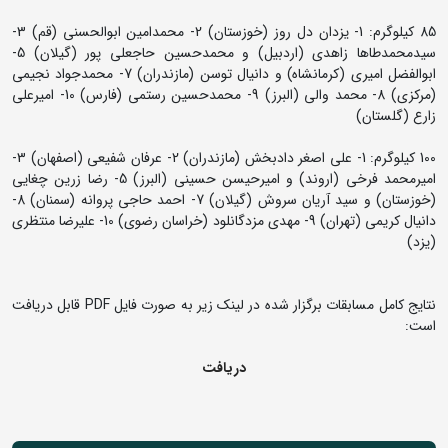
85 کیلوگرم: 1- یزدان دل روز (خوزستان) 2- محمدامین ابوالحسنی (قم) 3-
سیدمحمدطاها زاهدی (اردبیل) و محمدحسین حاجعلی پور (گیلان) 5-
ابوالفضل امیری (کرمانشاه) و دانیال توسن (مازندران) 7- محمدجواد نجیمی
(مرکزی) 8- محمد والی (البرز) 9- محمدحسین رستمی (فارس) 10- امیرعلی
زارع (گلستان)
100 کیلوگرم: 1- علی اصغر دادبخش (مازندران) 2- عرفان شفیعی (اصفهان) 3-
امیرمحمد فرخی (اروند) و امیرحیسن حسینی (البرز) 5- رضا زرین چغایی
(خوزستان) و سید آریان سروش (گیلان) 7- احمد حاجی پروانه (سمنان) 8-
دانیال کریمی (تهران) 9- مهدی مزدگانلود (خراسان رضوی) 10- علیرضا منتظری
(یزد)
نتایج کامل مسابقات برگزار شده در لینک زیر به صورت فایل PDF قابل دریافت
است:
دریافت