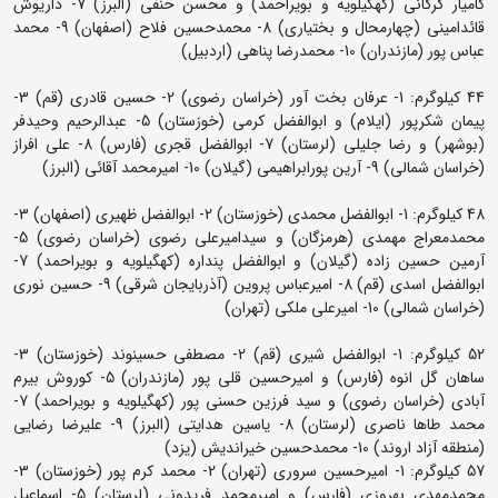
کامیار گرگانی (کهگیلویه و بویراحمد) و محسن حنفی (البرز) 7- داریوش
قائدامینی (چهارمحال و بختیاری) 8- محمدحسین فلاح (اصفهان) 9- محمد
عباس پور (مازندران) 10- محمدرضا پناهی (اردبیل)
44 کیلوگرم: 1- عرفان بخت آور (خراسان رضوی) 2- حسین قادری (قم) 3-
پیمان شکرپور (ایلام) و ابوالفضل کرمی (خوزستان) 5- عبدالرحیم وحیدفر
(بوشهر) و رضا جلیلی (لرستان) 7- ابوالفضل قجری (فارس) 8- علی افراز
(خراسان شمالی) 9- آرین پورابراهیمی (گیلان) 10- امیرمحمد آقائی (البرز)
48 کیلوگرم: 1- ابوالفضل محمدی (خوزستان) 2- ابوالفضل ظهیری (اصفهان) 3-
محمدمعراج مهمدی (هرمزگان) و سیدامیرعلی رضوی (خراسان رضوی) 5-
آرمین حسین زاده (گیلان) و ابوالفضل پنداره (کهگیلویه و بویراحمد) 7-
ابوالفضل اسدی (قم) 8- امیرعباس پروین (آذربایجان شرقی) 9- حسین نوری
(خراسان شمالی) 10- امیرعلی ملکی (تهران)
52 کیلوگرم: 1- ابوالفضل شیری (قم) 2- مصطفی حسینوند (خوزستان) 3-
ساهان گل انوه (فارس) و امیرحسین قلی پور (مازندران) 5- کوروش بیرم
آبادی (خراسان رضوی) و سید فرزین حسنی پور (کهگیلویه و بویراحمد) 7-
محمد طاها ناصری (لرستان) 8- یاسین هدایتی (البرز) 9- علیرضا رضایی
(منطقه آزاد اروند) 10- محمدحسین خیراندیش (یزد)
57 کیلوگرم: 1- امیرحسین سروری (تهران) 2- محمد کرم پور (خوزستان) 3-
محمدمهدی بهروزی (فارس) و امیرمحمد فریدونی (لرستان) 5- اسماعیل