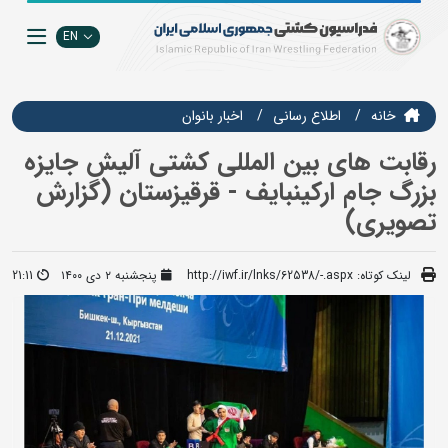
EN
خانه
اطلاع رسانی
اخبار بانوان
رقابت های بین المللی کشتی آلیش جایزه
بزرگ جام ارکینبایف - قرقیزستان (گزارش
تصویری)
لینک کوتاه:
http://iwf.ir/lnks/62538/-.aspx
پنجشنبه ۲ دی ۱۴۰۰
21:11