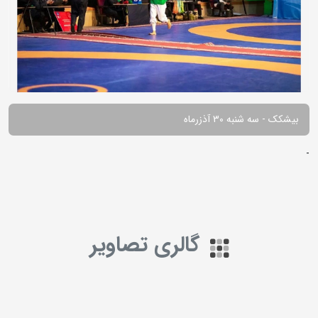
بیشکک - سه شنبه 30 آذزرماه
-
گالری تصاویر