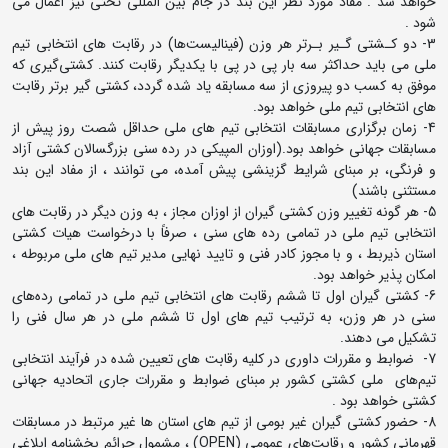
خواهد شد . مفاد مورد نظر این بند در جام بین المللی تختی نیز اعمال می
شود .
3- دو کـشتی گـیر بـرتر هر وزن (فینالیست‌ها) در رقابت های انتخابی تیم
ملی می باید حداکثر سه بار پی در پی با یکدیگر رقابت کنند. کشتی‌گیری که
موفق به کسب دو پیروزی از سه مسابقه یاد شده گردد، کشتی گیر برتر رقابت
های انتخابی تیم ملی خواهد بود.
4- زمان برگزاری مسابقات انتخابی تیم های ملی حداقل شصت روز پیش از
مسابقات جهانی خواهد بود.(اوزان المپیکی در رده سنی بزرگسالان کشتی آزاد
و فرنگی، بر مبنای شرایط گزینشی پیش آمده، می توانند ، از مفاد این بند
مستثنی باشند)
5- هر گونه تغییر وزن کشتی گیران از اوزان مجاز ، به وزن دیگر در رقابت های
انتخابی تیم ملی در تمامی رده های سنی ، صرفاً با درخواست هیات کشتی
استان ذیربط ، و با مجوز کادر فنی و تایید نهایی مدیر تیم های ملی مربوطه ،
امکان پذیر خواهد بود.
6- کشتی گیران اول تا ششم رقابت های انتخابی تیم ملی در تمامی رده‌های
سنی در هر وزن، به ترتیب تیم های اول تا ششم ملی در هر سال فنی را
تشکیل می دهند.
7- ضوابط و مقررات داوری در کلیه رقابت های تعیین شده در فرآیند انتخابی
تیم‌های ملی کشتی کشور بر مبنای ضوابط و مقررات جاری اتحادیه جهانی
کشتی خواهد بود .
8- حضور کشتی گیران غیر بومی از تیم های استان ها غیر مرتبط در مسابقات
قهرمانی کشور و رقابت‌های عمومی (OPEN) ، مشمول جرائم بخشنامه ابلاغی