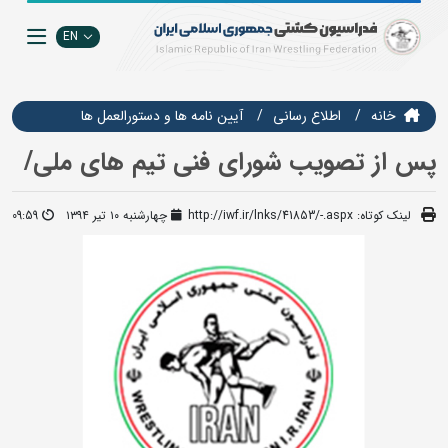
EN
خانه
اطلاع رسانی
آیین نامه ها و دستورالعمل ها
پس از تصویب شورای فنی تیم های ملی/
لینک کوتاه:
http://iwf.ir/lnks/41853/-.aspx
چهارشنبه ۱۰ تیر ۱۳۹۴
09:59