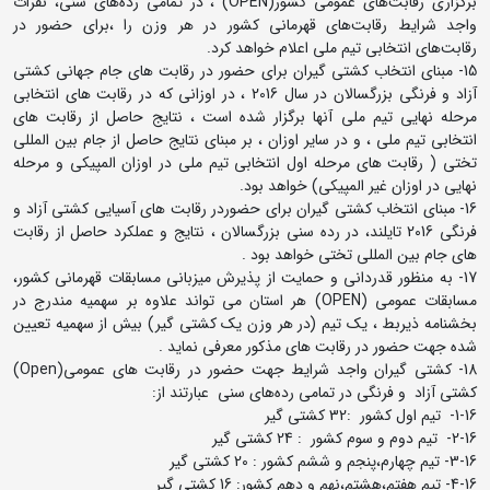
برگزاری رقابت‌های عمومی کشور(OPEN) ، در تمامی رده‌های سنی، نفرات
واجد شرایط رقابت‌های قهرمانی کشور در هر وزن را ،برای حضور در
رقابت‌های انتخابی تیم ملی اعلام خواهد کرد.
15- مبنای انتخاب کشتی گیران برای حضور در رقابت های جام جهانی کشتی
آزاد و فرنگی بزرگسالان در سال 2016 ، در اوزانی که در رقابت های انتخابی
مرحله نهایی تیم ملی آنها برگزار شده است ، نتایج حاصل از رقابت های
انتخابی تیم ملی ، و در سایر اوزان ، بر مبنای نتایج حاصل از جام بین المللی
تختی ( رقابت های مرحله اول انتخابی تیم ملی در اوزان المپیکی و مرحله
نهایی در اوزان غیر المپیکی) خواهد بود.
16- مبنای انتخاب کشتی گیران برای حضوردر رقابت های آسیایی کشتی آزاد و
فرنگی 2016 تایلند، در رده سنی بزرگسالان ، نتایج و عملکرد حاصل از رقابت
های جام بین المللی تختی خواهد بود .
17- به منظور قدردانی و حمایت از پذیرش میزبانی مسابقات قهرمانی کشور،
مسابقات عمومی (OPEN) هر استان می تواند علاوه بر سهمیه مندرج در
بخشنامه ذیربط ، یک تیم (در هر وزن یک کشتی گیر) بیش از سهمیه تعیین
شده جهت حضور در رقابت های مذکور معرفی نماید .
18- کشتی گیران واجد شرایط جهت حضور در رقابت های عمومی(Open)
کشتی آزاد و فرنگی در تمامی رده‌های سنی عبارتند از:
1-16- تیم اول کشور :32 کشتی گیر
2-16- تیم دوم و سوم کشور : 24 کشتی گیر
3-16- تیم چهارم،پنجم و ششم کشور : 20 کشتی گیر
4-16- تیم هفتم،هشتم،نهم و دهم کشور: 16 کشتی گیر