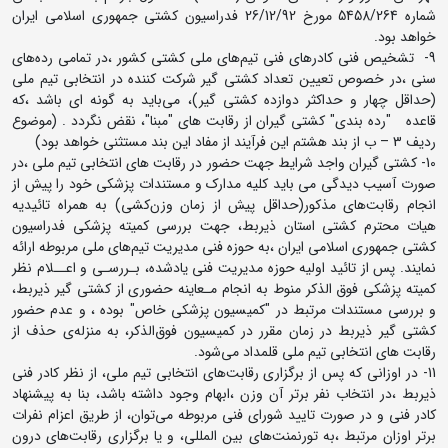
شماره 5458/264 مورخ 26/12/92 فدراسیون کشتی جمهوری اسلامی ایران
خواهد بود.
9- تشخیص فنی کادر‌های فنی تیم‌های ملی کشتی کشور ،در تمامی رده‌های
سنی ،در خصوص تعیین تعداد کشتی گیر شرکت کننده در انتخابی تیم ملی
(حداقل چهار و حداکثر دوازده کشتی گیر)، می‌باید به گونه ای باشد ،که
قاعده "رده بندی" کشتی گیران از رقابت های "مبنا"، نقض نگردد . (موضوع
ردیف 3 – ب از بند هشتم این فرآیند از مفاد این بند مستثنی خواهد بود)
10- کشتی گیران واجد شرایط جهت حضور در رقابت های انتخابی تیم ملی ،در
صورت آسیب دیدگی می باید کلیه مدارک و مستندات پزشکی خود را پیش از
انجام رقابت‌های مذکور(حداقل پیش از زمان وزن‌کشی) به همراه تائیدیه
هیات محترم کشتی استان ذیربط، جهت بررسی کمیته پزشکی فدراسیون
کشتی جمهوری اسلامی ایران ،به حوزه فنی مدیریت تیم‌های ملی مربوطه ارائه
نمایند. پس از تائید اولیه حوزه مدیریت فنی یادشده، بـررسـی و اعــلام نظر
کمیته پزشکی فوق الذکر منوط به انجام مـعاینه حضوری از کشتی گیر ذیربط،
و بررسی مستندات مرتبط در "کمیسیون پزشکی خاص" بوده ، و عدم حضور
کشتی گیر ذیربط در زمان مقرر در کمیسیون فوق‌الذکر، به منزله‌ی حذف از
رقابت های انتخابی تیم ملی قلمداد می‌شود.
11- در اوزانی که پس از برگزاری رقابت‌های انتخابی تیم ملی، از نظر کادر فنی
ذیربط ،در انتخاب نفر برتر آن وزن ،ابهام وجود داشته باشد، بنا به پیشنهاد
کادر فنی و در صورت تایید شورای فنی مربوطه می‌توان، از طریق اعزام نفرات
برتر اوزان مرتبط ،به تورنمنت‌های بین المللی، و یا برگزاری رقابت‌های درون