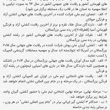
های قهرمانی کشور و رقابت های عمومی کشور در سال 94 به صورت ترکیبی با
اعطا سهمیه به استان ها در قالب یک مسابقه برگزار می شود)
2- الف : اعضای تیم ملی شرکت کننده در آخرین رقابت های جهانی کشتی آزاد
و فرنگی جوانان.
3- الف : دارندگان مدال طلا، نقره و برنز از آخرین رقابت کشتی آزاد و فرنگی
قهرمانی آسیا (قطر2015)در رده سنی بزرگسالان.
4- الف : نفرات اول از آخرین رقابت های قهرمانی کشور در رشته کشتی
پهلوانی در رده سنی بزرگسالان
5- الف : کشتی گیران ملی پوش شرکت کننده در رقابت های جهانی سال 2015
بزرگسالان در آمریکا که نتوانسته اند مدال و سهمیه مسابقات گزینشی المپیک
را کسب نمایند .
6- الف : کلیه مدال آوران رقابت های جهانی بزرگسالان در سال 2014 در تاشکند
و همچنین کلیه دارندگان مدال طلا در بازی های آسیایی اینچئون در رشته آزاد
و فرنگی
7- الف : رقابت های انتخابی تیم ملی در اوزان غیر المپیکی کشتی آزاد و
فرنگی بزرگسالان ، در یک مرحله و در جام بین المللی تختی انجام خواهد شد
.
ب– مرحله نهایی: مرحله نهایی انتخابی تیم ملی با حضور کشتی گیران واجد
شرایط زیر برگزار خواهد شد:
1- ب : حداکثر 3 کشتی گیر ایرانی برتر در "جام بین المللی تختی" در هر وزن ،
بر مبنای رتبه بندی حاصله.