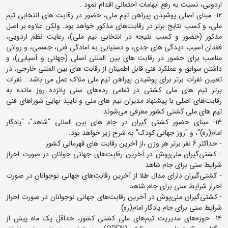
اردویی، نسبت به رفع ابهامات احتمالی اقدام نمود .
12- مبنای اصلی پوشیدن پیراهن تیم ملی، حضور در رقابت های انتخابی تیم
ملی، و کسب نتایج برتر در رقابت‌های مذکور خواهد بود. ولکن علاوه بر اصل
مذکور (حضور و کسب نتیجه در انتخابی تیم ملی)، رعایت نظم اردویی،
فقدان آسیب دیدگی های جدی، و دستیابی به آمادگی فنی، جسمی، و روانی
مناسب برای حضور در رقابت های بین المللی اصلی (جهانی و آسیایی)، و
داشتن سوابق و عملکرد فنی قابل اطمینان از رقابت های بین المللی خارجی، در
تعیین نفرات برتر برای پوشیدن پیراهن تیم ملی ملاک عمل می باشد . نفرات
برتر تیم های ملی کشتی در تمامی رده‌های سنی پانزده روز مانده به
رقابت‌های اصلی با پیشنهاد مدیران تیم های ملی و تایید نهایی شوراهای فنی
تیم های ملی کشتی کشور معرفی می‌شوند.
13- مبنای حضور کشتی گیران در جام های بین المللی "شاهد"، "یادگار
امام(ره)"، و "روز جهانی کودک" به شرح زیر خواهد بود:
- حداکثر 6 نفر برتر هر وزن ،از آخرین رقابت های قهرمانی کشور
- کشتی‌گیران ملی‌پوش در آخرین رقابت‌های جهانی جوانان در صورت احراز
شرایط سنی برای جام شاهد
- کشتی‌گیران دارای مدال طلا از آخرین رقابت‌های جهانی نوجوانان در صورت
احراز شرایط سنی برای جام شاهد
- کشتی‌گیران ملی‌پوش در آخرین رقابت‌های جهانی نوجوانان در صورت احراز
شرایط سنی برای جام یادگار امام(ره)
14- حوزه‌های مدیریت تیم‌های ملی کشتی کشور، حداقل یک ماه پیش از