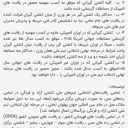
2- ب : کلیه کشتی گیرانی که موفق به کسب سهمیه حضور در رقابت های
المپیک از مسابقات گزینشی شده باشند.
3- ب : حداکثر یک کشتی گیر ،در هر وزن، از میان کشتی گیران شرکت کننده
در رقابت های جام تختی ،بنا به تشخیص کادر فنی ذیربط و پذیرش مدیران
تیم های ملی مربوطه .
4- ب : کشتی گیرانی که در اوزان المپیکی علاوه بر کسب سهمیه از رقابت های
گزینشی مسابقات جهانی آمریکا 2015 ، موفق به کسب مدال طلا نیز شده
باشند ، صرفاً در اوزان ذیربط، با کشتی گیر برتر، از رقابت میان کشتی گیران
واجد شرایط در مرحله نهایی انتخابی تیم ملی همان وزن ، حداکثر سه مسابقه
(برای اخذ نتیجه دو برد از سه کشتی )خواهند داشت.
5- ب:کشتی گیرانی که در اوزان غیر المپیکی در رقابت های جهانی سال
2015موفق به کسب مدال شده باشند ، مجوز حضور در رقابت های مرحله
نهایی انتخاب تیم ملی در اوزان المپیکی را ، دارا خواهند بود.
توضیحات :
1- تمامی رقابت‌های انتخابی تیم‌های ملی کشتی آزاد و فرنگی در تمامی
رده‌های سنی به صورت دوره‌ای برگزار می‌شود.(مفاد این بند به دلیل ضوابط
ملاک عمل در جام بین المللی جهان پهلوان تختی ، در مرحله اول انتخابی تیم
ملی کشتی آزاد و فرنگی بزرگسالان اعمال نخواهد شد)
2- در تمامی رقابت های قهرمانی کشور ، و رقابت های عمومی کشور (OPEN)
در تمامی رده های سنی ، رقابت های سوم – چهارمی ، پنجم – ششمی برگزار