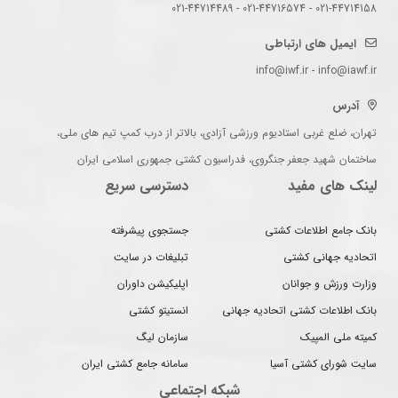
021-44714158 - 021-44716574 - 021-44714489
ایمیل های ارتباطی
info@iwf.ir - info@iawf.ir
آدرس
تهران، ضلع غربی استادیوم ورزشی آزادی، بالاتر از درب کمپ تیم های ملی،
ساختمان شهید جعفر جنگروی، فدراسیون کشتی جمهوری اسلامی ایران
لینک های مفید
دسترسی سریع
بانک جامع اطلاعات کشتی
جستجوی پیشرفته
اتحادیه جهانی کشتی
تبلیغات در سایت
وزارت ورزش و جوانان
اپلیکیشن داوران
بانک اطلاعات کشتی اتحادیه جهانی
انستیتو کشتی
کمیته ملی المپیک
سازمان لیگ
سایت شورای کشتی آسیا
سامانه جامع کشتی ایران
شبکه اجتماعی