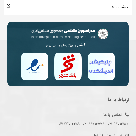
بخشنامه ها
کشتی
ورزش ملی و اول ایران
ارتباط با ما
تماس با ما
021-44714158 - 021-44716574 - 021-44714489