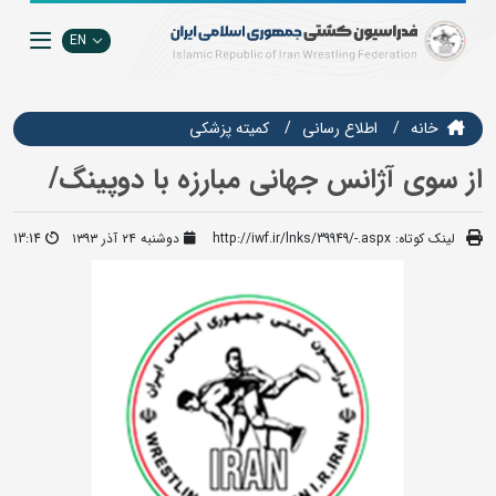
EN
خانه
اطلاع رسانی
کمیته پزشکی
از سوی آژانس جهانی مبارزه با دوپینگ/
لینک کوتاه:
http://iwf.ir/lnks/39949/-.aspx
دوشنبه ۲۴ آذر ۱۳۹۳
13:14