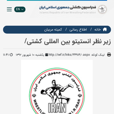
EN
خانه
اطلاع رسانی
كميته مربيان
زیر نظر انستیتو بین المللی کشتی/
لینک کوتاه:
http://iwf.ir/lnks/34914/-.aspx
یکشنبه ۱۰ شهریور ۱۳۹۲
11:41