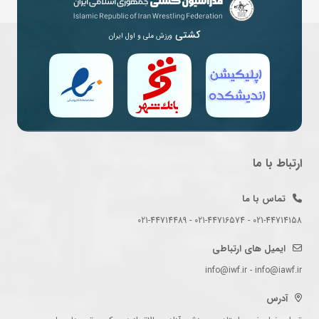
کشتی
ورزش ملی و اول ایران
ارتباط با ما
تماس با ما
021-44714158 - 021-44716574 - 021-44714489
ایمیل های ارتباطی
info@iwf.ir - info@iawf.ir
آدرس