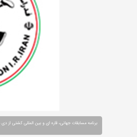
برنامه مسابقات جهانی، قاره ای و بین المللی کشتی از دی ماه 91 تا پایان آذرما