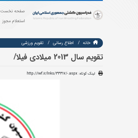
صفحه نخست
استعلام مجوز
خانه
اطلاع رسانی
تقويم ورزشي
تقویم سال 2013 میلادی فیلا/
لینک کوتاه:
http://iwf.ir/lnks/33317/-.aspx