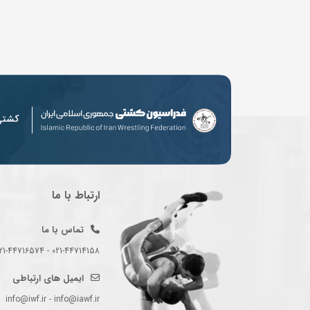
کشت
ارتباط با ما
تماس با ما
021-44714158 - 021-44716574 - 021-44714489
ایمیل های ارتباطی
info@iwf.ir - info@iawf.ir