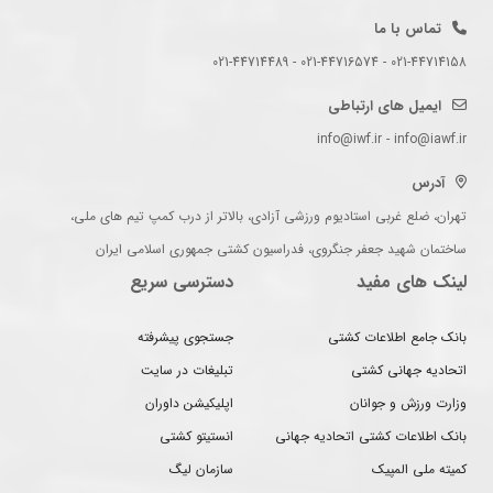
تماس با ما
021-44714158 - 021-44716574 - 021-44714489
ایمیل های ارتباطی
info@iwf.ir - info@iawf.ir
آدرس
تهران، ضلع غربی استادیوم ورزشی آزادی، بالاتر از درب کمپ تیم های ملی،
ساختمان شهید جعفر جنگروی، فدراسیون کشتی جمهوری اسلامی ایران
لینک های مفید
دسترسی سریع
بانک جامع اطلاعات کشتی
جستجوی پیشرفته
اتحادیه جهانی کشتی
تبلیغات در سایت
وزارت ورزش و جوانان
اپلیکیشن داوران
بانک اطلاعات کشتی اتحادیه جهانی
انستیتو کشتی
کمیته ملی المپیک
سازمان لیگ