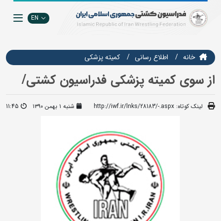
EN
خانه
اطلاع رسانی
کمیته پزشکی
از سوی کمیته پزشکی فدراسیون کشتی/
لینک کوتاه:
http://iwf.ir/lnks/28183/-.aspx
شنبه ۱ بهمن ۱۳۹۰
11:45