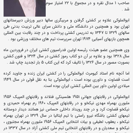
صاحب 1 مدال نقره و در مجموع با 22 امتیاز سوم
شد .
ابوالملوکی علاوه بر کشتی گرفتن و مربیگری سالها دبیر ورزش دبیرستانهای
تهران بود و همچنین در دانشگاه ملی و دانش سرای عالی تربیت بدنی طی
سالهای 1329 تا 1347 به تدریس کشتی پرداخت و در چند رقابت بین المللی
همچون بازیهای آسیایی 1974 تهران سرپرست تیم های مختلف ورزشی بود .
وی همچنین عضو هیئت رئیسه اولین فدراسیون کشتی ایران در فروردین ماه
سال 1328 بود و علاوه بر آن دو کتاب رموز کشتی در سال 1324 و فنون کشتی
بصورت مصور در سال 1326 را تالیف کرد که این کتاب 5 بار تجدید چاپ شد .
اما آنچه نام استاد کیومرث ابوالملوکی را در کشتی ایران زنده و جاوید کرده
است قضاوت و داوری بوده است ، ابوالملوکی بنا به نقل قولی در سال 1949
میلادی اولین داور بین المللی کشتی ایران بوده است.
ابوالملوکی در رقابتهای جهانی 1951 هلسینکی فنلاند و رقابتهای المپیک 1956
ملبورن بهمراه مهدی نیکخو و در رقابتهای المپیک 1960 رم بهمراه حمیدی و
نیکخو قضاوت کرد و در چند رویداد داخلی حساس نیز همانند دیدار دوستانه
تیمهای کشتی باشگاه نیرو راستی با تیم ایتالیا در سال 1329 در تهران بهمراه
نیکخو ، یعقوب لطیفی و بیات انتخابی المپیک 1956 ملبورن بهمراه مجتبوی ،
نیکخو و سعدیان و در رقابتهای انتخابی تیم ملی کشتی آزاد در سال 1337 در