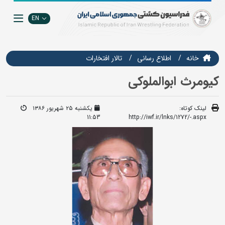
EN
خانه
اطلاع رسانی
تالار افتخارات
کیومرث ابوالملوکی
لینک کوتاه:
یکشنبه ۲۵ شهریور ۱۳۸۶
11:53
http://iwf.ir/lnks/1272/-.aspx