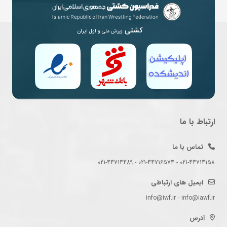
کشتی
ورزش ملی و اول ایران
ارتباط با ما
تماس با ما
021-44714158 - 021-44716574 - 021-44714489
ایمیل های ارتباطی
info@iwf.ir - info@iawf.ir
آدرس