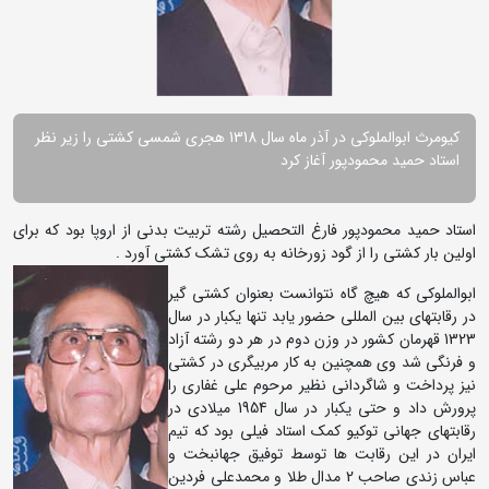
کیومرث ابوالملوکی در آذر ماه سال 1318 هجری شمسی کشتی را زیر نظر
استاد حمید محمودپور آغاز کرد
استاد حمید محمودپور فارغ التحصیل رشته تربیت بدنی از اروپا بود که برای
اولین بار کشتی را از گود زورخانه به روی تشک کشتی آورد .
ابوالملوکی که هیچ گاه نتوانست بعنوان کشتی گیر
در رقابتهای بین المللی حضور یابد تنها یکبار در سال
1323 قهرمان کشور در وزن دوم در هر دو رشته آزاد
و فرنگی شد وی همچنین به کار مربیگری در کشتی
نیز پرداخت و شاگردانی نظیر مرحوم علی غفاری را
پرورش داد و حتی یکبار در سال 1954 میلادی در
رقابتهای جهانی توکیو کمک استاد فیلی بود که تیم
ایران در این رقابت ها توسط توفیق جهانبخت و
عباس زندی صاحب 2 مدال طلا و محمدعلی فردین