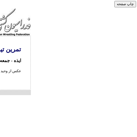
تمرین تی
ایذه - جمعه 25 اردیبهشت ما
عکس از وحید 