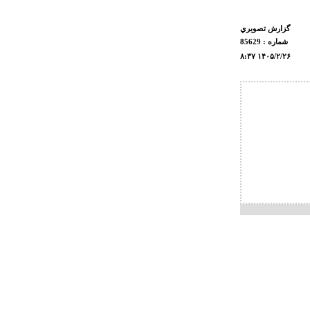
گزارش تصويري
شماره : 85629
۸:۳۷ ۱۴۰۵/۲/۲۶