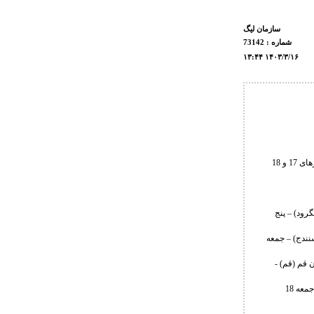
سازمان ليگ
شماره : 73142
۱۳:۴۴ ۱۴۰۳/۳/۱۶
هفته اول از دور رفت لیگ دسته اول کشتی فرنگی باشگاه های کشور گرامیداشت شهید شاهرخ ضرغام روزهای 17 و 18
گرود) – پنج
سنندج) – جمعه
 قم (قم) -
گروه D : تیم های هیئت کشتی مازندران، افلاک لرستان، هیئت کشتی البرز – میزبان : استان البرز (کرج) - جمعه 18