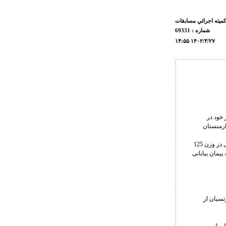
كميته اجرائي مسابقات
شماره : 69331
۱۳:۵۵ ۱۴۰۲/۳/۲۷
ال نقره و 2 مدال برنز به کار خود در
ادماه در شهر ایروان ارمنستان
به گزارش روابط عمومی فدراسیون کشتی، برای تیم ایران امیرعلی آذرپیرا در وزن 97 کیلوگرم، سالار حبیبی در وزن 125
زن 125 کیلوگرم به مدال نقره، پیمان بیابانی
ر دوم با نتیجه 9 بر 3 مغلوب خندزرتسیان از