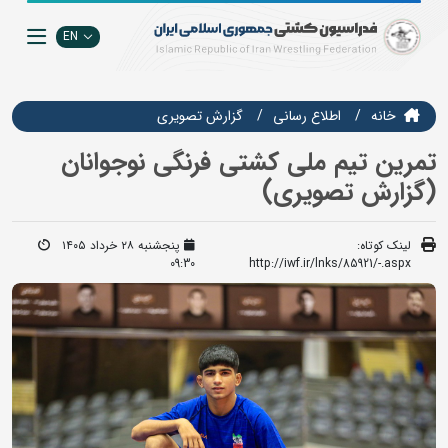
EN
خانه
اطلاع رسانی
گزارش تصويري
تمرین تیم ملی کشتی فرنگی نوجوانان
(گزارش تصویری)
لینک کوتاه:
پنجشنبه ۲۸ خرداد ۱۴۰۵
09:30
http://iwf.ir/lnks/85921/-.aspx