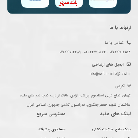
ارتباط با ما
تماس با ما
021-44714158 - 021-44716574 - 021-44714489
ایمیل های ارتباطی
info@iwf.ir - info@iawf.ir
آدرس
تهران، ضلع غربی استادیوم ورزشی آزادی، بالاتر از درب کمپ تیم های ملی،
ساختمان شهید جعفر جنگروی، فدراسیون کشتی جمهوری اسلامی ایران
لینک های مفید
دسترسی سریع
بانک جامع اطلاعات کشتی
جستجوی پیشرفته