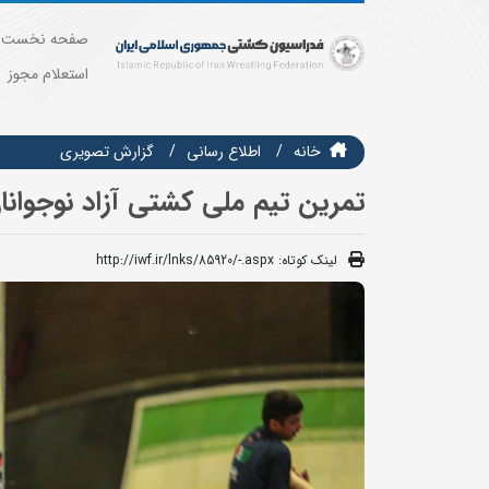
صفحه نخست
استعلام مجوز
خانه
اطلاع رسانی
گزارش تصويري
تمرین تیم ملی کشتی آزاد نوجوان
لینک کوتاه:
http://iwf.ir/lnks/85920/-.aspx