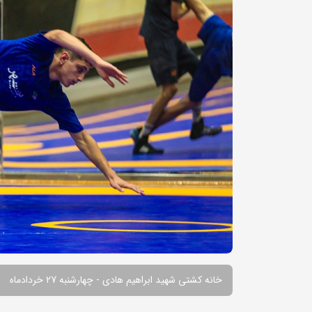
خانه کشتی شهید ابراهیم هادی - چهارشنبه 27 خردادماه