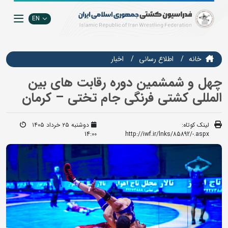
EN
خانه
اطلاع رسانی
اخبار
چهل و شمشمین دوره رقابت های بین
المللی کشتی فرنگی جام تختی – کرمان
لینک کوتاه:
دوشنبه ۲۵ خرداد ۱۴۰۵
14:00
http://iwf.ir/lnks/85892/-.aspx