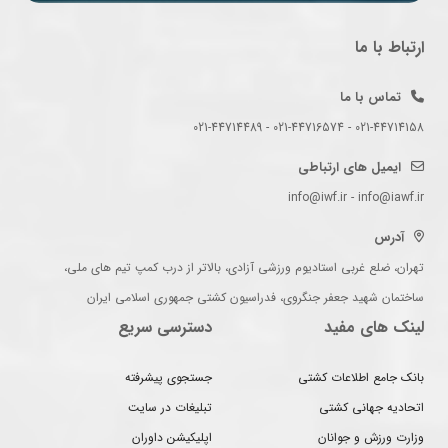
ارتباط با ما
تماس با ما
021-44714158 - 021-44716574 - 021-44714489
ایمیل های ارتباطی
info@iwf.ir - info@iawf.ir
آدرس
تهران، ضلع غربی استادیوم ورزشی آزادی، بالاتر از درب کمپ تیم های ملی،
ساختمان شهید جعفر جنگروی، فدراسیون کشتی جمهوری اسلامی ایران
لینک های مفید
دسترسی سریع
بانک جامع اطلاعات کشتی
جستجوی پیشرفته
اتحادیه جهانی کشتی
تبلیغات در سایت
وزارت ورزش و جوانان
اپلیکیشن داوران