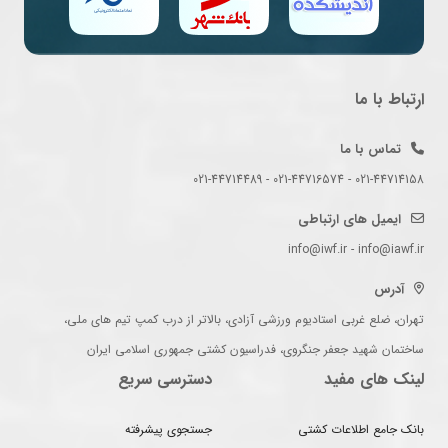
ارتباط با ما
تماس با ما
021-44714158 - 021-44716574 - 021-44714489
ایمیل های ارتباطی
info@iwf.ir - info@iawf.ir
آدرس
تهران، ضلع غربی استادیوم ورزشی آزادی، بالاتر از درب کمپ تیم های ملی،
ساختمان شهید جعفر جنگروی، فدراسیون کشتی جمهوری اسلامی ایران
لینک های مفید
دسترسی سریع
بانک جامع اطلاعات کشتی
جستجوی پیشرفته