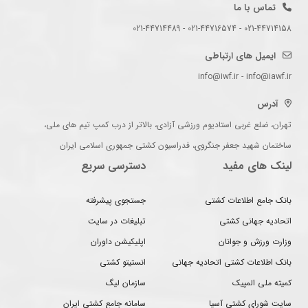
تماس با ما
021-44714158 - 021-44716574 - 021-44714489
ایمیل های ارتباطی
info@iwf.ir - info@iawf.ir
آدرس
تهران، ضلع غربی استادیوم ورزشی آزادی، بالاتر از درب کمپ تیم های ملی،
ساختمان شهید جعفر جنگروی، فدراسیون کشتی جمهوری اسلامی ایران
لینک های مفید
دسترسی سریع
بانک جامع اطلاعات کشتی
جستجوی پیشرفته
اتحادیه جهانی کشتی
تبلیغات در سایت
وزارت ورزش و جوانان
اپلیکیشن داوران
بانک اطلاعات کشتی اتحادیه جهانی
انستیتو کشتی
کمیته ملی المپیک
سازمان لیگ
سایت شورای کشتی آسیا
سامانه جامع کشتی ایران