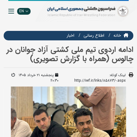
EN
خانه
اطلاع رسانی
اخبار
ادامه اردوی تیم ملی کشتی آزاد جوانان در
چالوس (همراه با گزارش تصویری)
لینک کوتاه:
پنجشنبه ۲۱ خرداد ۱۴۰۵
20:30
http://iwf.ir/lnks/85873/-.aspx