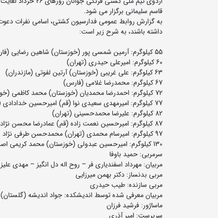
قاسم سلیمانى برگزار می شود.
داشته باشند، به شرح زیر است:
55 کیلوگرم: آرمین شمسی پور (خوزستان) شاهین رضایی (فارس)
60 کیلوگرم: امیرعلی حیدری (تهران)
63 کیلوگرم: علی غریبی (خوزستان) آرتین لفوتی (مازندران)
67 کیلوگرم: محمدرضا غلامی (فارس)
72 کیلوگرم: احمدرضا محمدیان (خوزستان) محمد کاظمی (خوزستان)
77 کیلوگرم: امیرمهدی سعیدی نوا (قم) امیرحسین خدادادی (اروند)
82 کیلوگرم: علیرضا محمدحسینی (تهران)
87 کیلوگرم: امیرحسین نعمت زاده (قم) عمادرضا محسن نژاد (خوزستان)
97 کیلوگرم: امیرسام محمدی (تهران) محمدحسن طرفی نژاد (اروند)
130 کیلوگرم: امیرحسین عبدولی (خوزستان) محمد کریمی اصل (آذربایجان شرقی)
سرمربی: حمید باوفا
مربیان: مهرداد اسفندیاری فر – روح اله دل انگیز – مهدی علیزا
مربی بدنساز: دکتر بهمن میرزایی
مربی سازنده: طیب حیدری
مربیان معرفی شده توسط اندیشکده: جواد اندیشه (گلستان) 
ماساژور: فرشید فرزان
سرپرست: امیر آذری