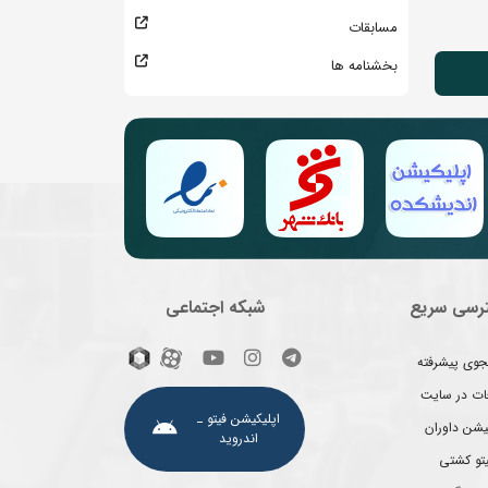
مسابقات
بخشنامه ها
رسی سریع
شبکه اجتماعی
وی پیشرفته
غات در سایت
اپلیکیشن فیتو ـ
یشن داوران
اندروید
یتو کشتی