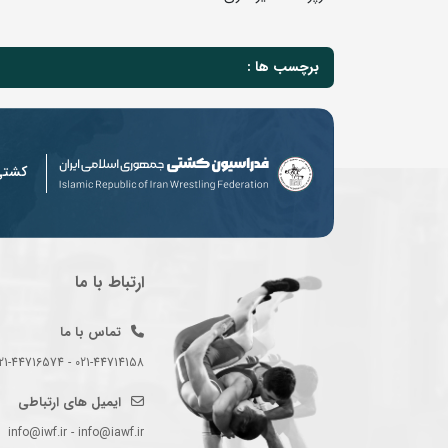
برچسب ها :
کشت
ارتباط با ما
تماس با ما
021-44714158 - 021-44716574 - 021-44714489
ایمیل های ارتباطی
info@iwf.ir - info@iawf.ir