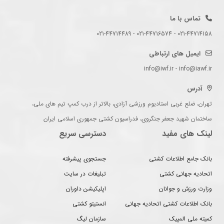
تماس با ما
021-44714158 - 021-44716574 - 021-44714489
ایمیل های ارتباطی
info@iwf.ir - info@iawf.ir
آدرس
تهران، ضلع غربی استادیوم ورزشی آزادی، بالاتر از درب کمپ تیم های ملی،
ساختمان شهید جعفر جنگروی، فدراسیون کشتی جمهوری اسلامی ایران
لینک های مفید
دسترسی سریع
بانک جامع اطلاعات کشتی
جستجوی پیشرفته
اتحادیه جهانی کشتی
تبلیغات در سایت
وزارت ورزش و جوانان
اپلیکیشن داوران
بانک اطلاعات کشتی اتحادیه جهانی
انستیتو کشتی
کمیته ملی المپیک
سازمان لیگ