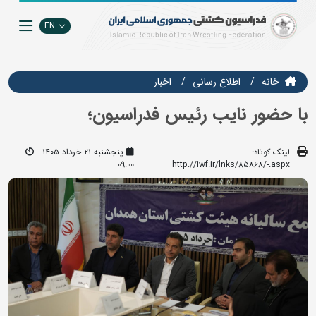
EN
خانه
اطلاع رسانی
اخبار
با حضور نایب رئیس فدراسیون؛
لینک کوتاه:
پنجشنبه ۲۱ خرداد ۱۴۰۵
09:00
http://iwf.ir/lnks/85868/-.aspx