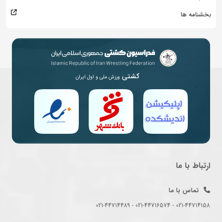
بخشنامه ها
کشتی
ورزش ملی و اول ایران
ارتباط با ما
تماس با ما
021-44714158 - 021-44716574 - 021-44714489