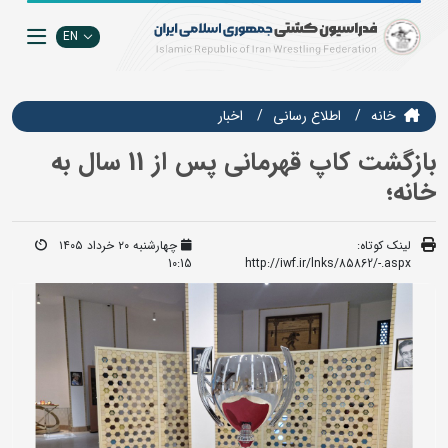
EN
خانه
اطلاع رسانی
اخبار
بازگشت کاپ قهرمانی پس از 11 سال به
خانه؛
لینک کوتاه:
چهارشنبه ۲۰ خرداد ۱۴۰۵
10:15
http://iwf.ir/lnks/85862/-.aspx