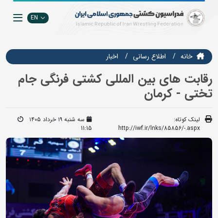
EN
خانه
اطلاع رسانی
اخبار
رقابت های بین المللی کشتی فرنگی جام
تختی - کرمان
لینک کوتاه:
سه شنبه ۱۹ خرداد ۱۴۰۵
11:15
http://iwf.ir/lnks/85856/-.aspx