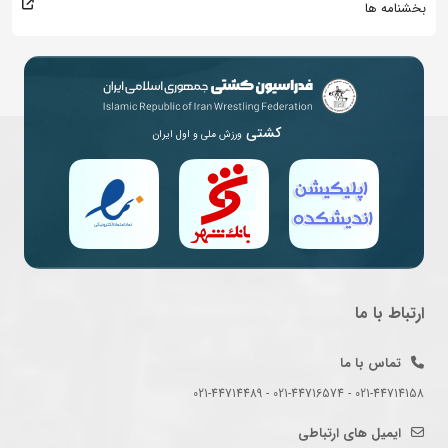
بخشنامه ها
کشتی
ورزش ملی و اول ایران
ارتباط با ما
تماس با ما
021-44714158 - 021-44716574 - 021-44714489
ایمیل های ارتباطی