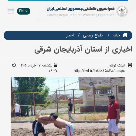
EN
خانه
اطلاع رسانی
اخبار
اخباری از استان آذربایجان شرقی
لینک کوتاه:
یکشنبه ۱۷ خرداد ۱۴۰۵
08:30
http://iwf.ir/lnks/85838/-.aspx