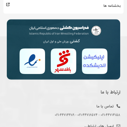
بخشنامه ها
کشتی
ورزش ملی و اول ایران
ارتباط با ما
تماس با ما
021-44714158 - 021-44716574 - 021-44714489
ایمیل های ارتباطی