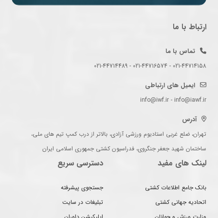
ارتباط با ما
تماس با ما
021-44714158 - 021-44716574 - 021-44714489
ایمیل های ارتباطی
info@iwf.ir - info@iawf.ir
آدرس
تهران، ضلع غربی استادیوم ورزشی آزادی، بالاتر از درب کمپ تیم های ملی،
ساختمان شهید جعفر جنگروی، فدراسیون کشتی جمهوری اسلامی ایران
لینک های مفید
دسترسی سریع
بانک جامع اطلاعات کشتی
جستجوی پیشرفته
اتحادیه جهانی کشتی
تبلیغات در سایت
وزارت ورزش و جوانان
اپلیکیشن داوران