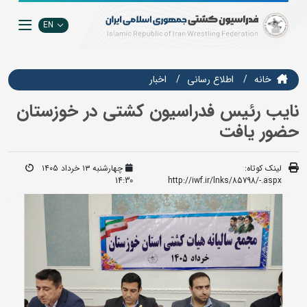
EN
خانه
اطلاع رسانی
اخبار
نایب رئیس فدراسیون کشتی در خوزستان
حضور یافت
لینک کوتاه:
چهارشنبه ۱۳ خرداد ۱۴۰۵
14:30
http://iwf.ir/lnks/85798/-.aspx