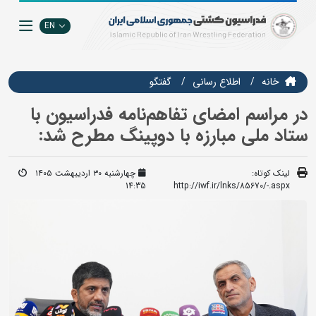
EN
خانه
اطلاع رسانی
گفتگو
در مراسم امضای تفاهم‌نامه فدراسیون با
ستاد ملی مبارزه با دوپینگ مطرح شد:
لینک کوتاه:
چهارشنبه ۳۰ اردیبهشت ۱۴۰۵
14:35
http://iwf.ir/lnks/85670/-.aspx