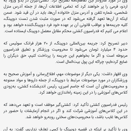
وی در مورد سازوکار این تفاهم‌نامه تصریح کرد: کشتی‌گیران در بدو ورود به
اردو، فرمی را پر خواهند کرد که تمامی اطلاعات آن‌ها، از جمله آدرس منزل
شخصی، شماره تلفن و آدرس منزل خانواده آن‌ها، باید در آن قید شود. ضمن
اینکه از آن‌ها تعهد گرفته می‌شود که در صورت مثبت شدن تست دوپینگ،
کلیه جریمه‌ها و عواقب قانونی آن بر عهده خود فرد دوپینگ‌کننده خواهد بود و
اعلام می کنیم که فدراسیون کشتی محکم مقابل معضل دوپینگ ایستاده است.
دبیر تصریح کرد: جریمه بین‌المللی دوپینگ، از ۲۰ هزار فرانک سوئیس که
حدود ۴ میلیارد تومان می‌شود تا محرومیت ورزشکار و تعلیق فدراسیون
مربوطه است و اگر ما بخواهیم این جریمه را پرداخت کنیم، حق دیگران را
ضایع کرده‌ایم؛ چراکه این پول بیت‌المال است.
وی اظهار داشت: یکی دیگر از موضوعات مهم، اطلاع‌رسانی و آموزش صحیح به
ورزشکاران در مورد موضوعات مرتبط با دوپینگ، از جمله داروها و مواد ممنوعه
و محرومیت‌های آن است که جاسم امیری، رئیس اندیشکده کشتی، به‌زودی
کلاس‌های آموزشی را در این زمینه راه‌اندازی خواهد کرد.
رئیس فدراسیون کشتی تأکید کرد: کشتی‌گیر موظف است و تعهد می‌دهد که
در این کلاس‌های آموزشی شرکت کند و اگر در انجام آزمایشات یا حضور در
کلاس‌ها غایب باشد، با محرومیت‌های سختی روبه‌رو خواهد شد.
وی با تأکید بر اینکه در قضیه دوپینگ با کسی تعارف نداریم، گفت: به آن