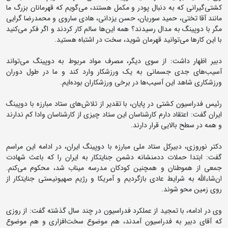
کشتی‌گیرانی که به دنبال پودر و مکمل هستند، می‌گویم که قهرمانان بزرگ ما
مانند آقا تختی، حمید سوریان، حسن یزدانی، هادی ساروی و محمدرضا گرایی
مگر با دوپینگ به مدال رسیدند؟ همه این‌ها سالم کار کردند و اگر فکر می‌کنید
با این کارها می‌توانید قهرمان شوید، سخت در اشتباه هستید.
دبیر اظهار داشت: از سوی دیگر، مصرف مواد مربوط به دوپینگ می‌تواند
آسیب‌های جدی جسمانی به یک ورزشکار وارد کند و ما در طول دوران
ورزشکاری شاهد این آسیب‌ها در برخی ورزشکاران بوده‌ایم.
رئیس فدراسیون کشتی در پایان، با تقدیر از تلاش‌های ستاد مبارزه با دوپینگ
ایران گفت: اعتقاد دارم کارشناسان این ستاد چیزی از کارشناسان وادا کم ندارند
و همه در سطح بالایی قرار دارند.
دکتر نوروزی، دبیرکل ستاد ملی مبارزه با دوپینگ ایران، در ادامه این مراسم
گفت: ابتدا حملات ددمنشانه دشمن جنایتکار به ایران را که باعث شهادت
جمعی از هموطنان و همچنین کودکان مدرسه میناب شد، محکوم می‌کنم.
ان‌شاءالله به شرایط عادی بازگردیم و آمریکا و رژیم صهیونیستی جنایتکار از
روی زمین محو شوند.
وی در ادامه، با تمجید از عملکرد فدراسیون در چند سال گذشته گفت: از روزی
که آقای دبیر به فدراسیون آمدند، هم موضوع سخت‌افزاری و هم موضوع