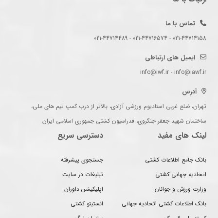
تماس با ما
021-44714158 - 021-44716574 - 021-44714489
ایمیل های ارتباطی
info@iwf.ir - info@iawf.ir
آدرس
تهران، ضلع غربی استادیوم ورزشی آزادی، بالاتر از درب کمپ تیم های ملی،
ساختمان شهید جعفر جنگروی، فدراسیون کشتی جمهوری اسلامی ایران
لینک های مفید
دسترسی سریع
بانک جامع اطلاعات کشتی
جستجوی پیشرفته
اتحادیه جهانی کشتی
تبلیغات در سایت
وزارت ورزش و جوانان
اپلیکیشن داوران
بانک اطلاعات کشتی اتحادیه جهانی
انستیتو کشتی