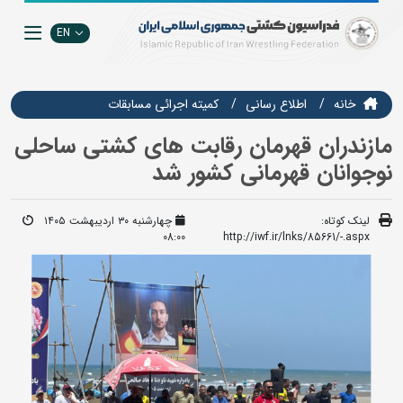
EN
خانه
اطلاع رسانی
كميته اجرائي مسابقات
مازندران قهرمان رقابت های کشتی ساحلی
نوجوانان قهرمانی کشور شد
لینک کوتاه:
چهارشنبه ۳۰ اردیبهشت ۱۴۰۵
08:00
http://iwf.ir/lnks/85661/-.aspx