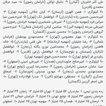
علی اکبر اختریان (گیلان) 9- دانیال توکلی (خراسان رضوی) 10- سید عرفان
محمدی (فارس)
70 کیلوگرم: 1- همن کلهری (لرستان) 2- کیان جلالی (سهمیه تهران) 3-
امیرحسین حسین زاده (مازندران) 4- ابوالفضل لک (تهران) 5- امیرحسین سیا
سرانی فرد (سهمیه مازندران) 6- امیرعلی شمشیری (سهمیه خراسان رضوی) 7-
امیرعلی مزرعه (سهمیه البرز) 8- بنیامین کیانی (خراسان شمالی) 9- امیرحسین
گروهی (خراسان رضوی) 10- محسن نصیری (گلستان)
80 کیلوگرم: 1- مهیار معصومی (تهران) 2- محمدمهدی یوسفیان (خراسان
شمالی) 3- رضا جلیلیان (سهمیه کرمانشاه) 4- علی قمی (مازندران) 5- خالد
فاطمی (خراسان رضوی) 6- محمدامین نوری یگانه (زنجان) 7- ابوالفضل
لکزائیان (سیستان و بلوچستان) 8- ابوالفضل زارعی (فارس) 9- ابوالفضل
رشیدی فر (توابع تهران) 10- محمدحسن فیوج (سهمیه تهران)
90 کیلوگرم: 1- امیرصالح جاویدانیس (همدان) 2- امیرعلی امینی (اصفهان) 3-
سید سامان حسینی (خراسان رضوی) 4- محمدرضا کبیری (توابع تهران) 5-
محمدمهدی محمدی (زنجان) 6- مهدی عبدولی (خوزستان) 7- اسحاق
عسکری (گیلان) 8- مصطفی مهرابلو (البرز) 9- صدرا فولادزاده (تهران) 10-
علی اصغر گرزین (گلستان)
رده بندی تیمی: 1- مازندران 52 امتیاز 2- تهران 51 امتیاز 3- زنجان 34 امتیاز 4-
خراسان رضوی 33 امتیاز 5- توابع تهران 28 امتیاز 6- خراسان شمالی 26 امتیاز
7- لرستان 25 امتیاز 8- همدان 25 امتیاز 9- سهمیه تهران 25 امتیاز 10- اصفهان