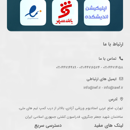
ارتباط با ما
تماس با ما
021-44714158 - 021-44716574 - 021-44714489
ایمیل های ارتباطی
info@iwf.ir - info@iawf.ir
آدرس
تهران، ضلع غربی استادیوم ورزشی آزادی، بالاتر از درب کمپ تیم های ملی،
ساختمان شهید جعفر جنگروی، فدراسیون کشتی جمهوری اسلامی ایران
لینک های مفید
دسترسی سریع