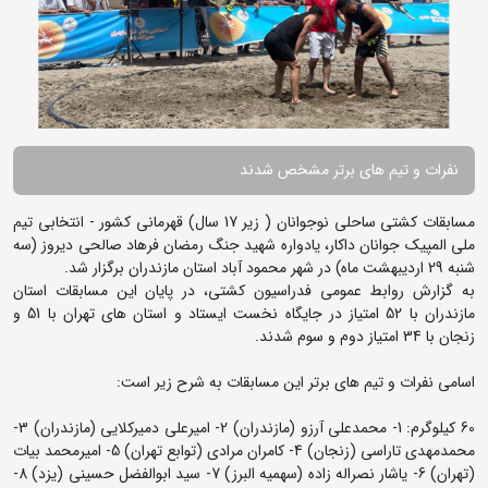
نفرات و تیم های برتر مشخص شدند
مسابقات کشتی ساحلی نوجوانان ( زیر 17 سال) قهرمانی کشور - انتخابی تیم
ملی المپیک جوانان داکار، یادواره شهید جنگ رمضان فرهاد صالحی دیروز (سه
شنبه 29 اردیبهشت ماه) در شهر محمود آباد استان مازندران برگزار شد.
به گزارش روابط عمومی فدراسیون کشتی، در پایان این مسابقات استان
مازندران با 52 امتیاز در جایگاه نخست ایستاد و استان های تهران با 51 و
زنجان با 34 امتیاز دوم و سوم شدند.
اسامی نفرات و تیم های برتر این مسابقات به شرح زیر است:
60 کیلوگرم: 1- محمدعلی آرزو (مازندران) 2- امیرعلی دمیرکلایی (مازندران) 3-
محمدمهدی تاراسی (زنجان) 4- کامران مرادی (توابع تهران) 5- امیرمحمد بیات
(تهران) 6- یاشار نصراله زاده (سهمیه البرز) 7- سید ابوالفضل حسینی (یزد) 8-