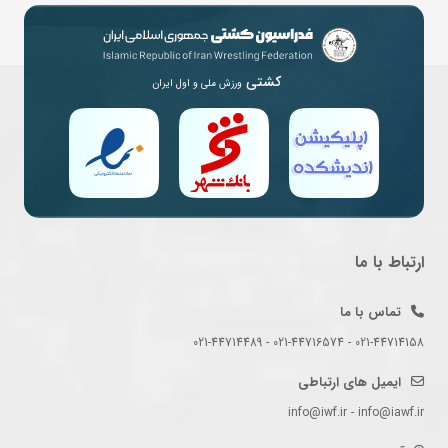
کشتی
ورزش ملی و اول ایران
ارتباط با ما
تماس با ما
021-44714158 - 021-44716574 - 021-44714489
ایمیل های ارتباطی
info@iwf.ir - info@iawf.ir