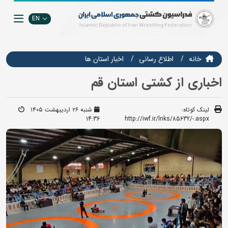
EN
خانه
اطلاع رسانی
اخبار استان ها
اخباری از کشتی استان قم
لینک کوتاه:
شنبه ۲۶ اردیبهشت ۱۴۰۵
14:36
http://iwf.ir/lnks/85632/-.aspx