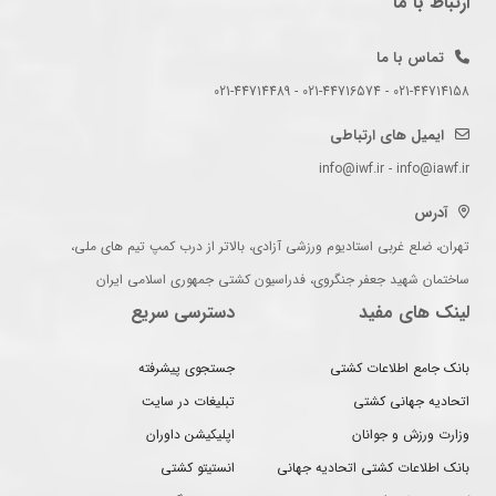
ارتباط با ما
تماس با ما
021-44714158 - 021-44716574 - 021-44714489
ایمیل های ارتباطی
info@iwf.ir - info@iawf.ir
آدرس
تهران، ضلع غربی استادیوم ورزشی آزادی، بالاتر از درب کمپ تیم های ملی،
ساختمان شهید جعفر جنگروی، فدراسیون کشتی جمهوری اسلامی ایران
لینک های مفید
دسترسی سریع
بانک جامع اطلاعات کشتی
جستجوی پیشرفته
اتحادیه جهانی کشتی
تبلیغات در سایت
وزارت ورزش و جوانان
اپلیکیشن داوران
بانک اطلاعات کشتی اتحادیه جهانی
انستیتو کشتی