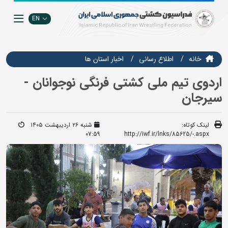
EN
خانه
اطلاع رسانی
اخبار استان ها
اردوی تیم ملی کشتی فرنگی نوجوانان -
سیرجان
لینک کوتاه:
شنبه ۲۶ اردیبهشت ۱۴۰۵
07:59
http://iwf.ir/lnks/85625/-.aspx