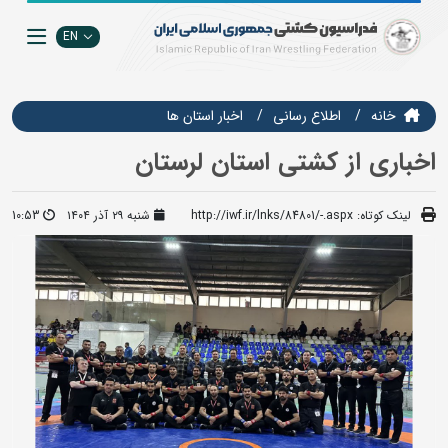
EN
خانه
اطلاع رسانی
اخبار استان ها
اخباری از کشتی استان لرستان
لینک کوتاه:
http://iwf.ir/lnks/84801/-.aspx
شنبه ۲۹ آذر ۱۴۰۴
10:53