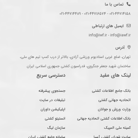
تماس با ما
021-44714158 - 021-44716574 - 021-44714489
ایمیل های ارتباطی
info@iwf.ir - info@iawf.ir
آدرس
تهران، ضلع غربی استادیوم ورزشی آزادی، بالاتر از درب کمپ تیم های ملی،
ساختمان شهید جعفر جنگروی، فدراسیون کشتی جمهوری اسلامی ایران
لینک های مفید
دسترسی سریع
بانک جامع اطلاعات کشتی
جستجوی پیشرفته
اتحادیه جهانی کشتی
تبلیغات در سایت
وزارت ورزش و جوانان
اپلیکیشن داوران
بانک اطلاعات کشتی اتحادیه جهانی
انستیتو کشتی
کمیته ملی المپیک
سازمان لیگ
سایت شورای کشتی آسیا
سامانه جامع کشتی ایران