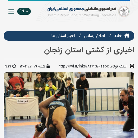
EN
خانه
اطلاع رسانی
اخبار استان ها
اخباری از کشتی استان زنجان
لینک کوتاه:
http://iwf.ir/lnks/84799/-.aspx
شنبه ۲۹ آذر ۱۴۰۴
09:31