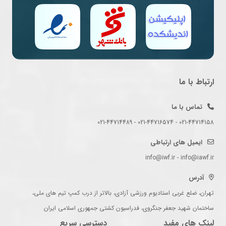
ارتباط با ما
تماس با ما
021-44714158 - 021-44716574 - 021-44714489
ایمیل های ارتباطی
info@iwf.ir - info@iawf.ir
آدرس
تهران، ضلع غربی استادیوم ورزشی آزادی، بالاتر از درب کمپ تیم های ملی،
ساختمان شهید جعفر جنگروی، فدراسیون کشتی جمهوری اسلامی ایران
لینک های مفید
دسترسی سریع