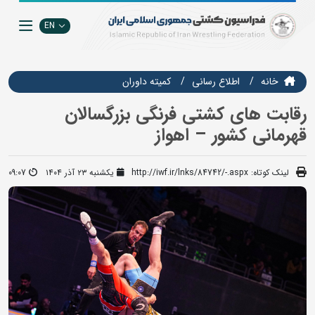
EN
خانه
اطلاع رسانی
کمیته داوران
رقابت های کشتی فرنگی بزرگسالان
قهرمانی کشور – اهواز
لینک کوتاه:
http://iwf.ir/lnks/84742/-.aspx
یکشنبه ۲۳ آذر ۱۴۰۴
09:07