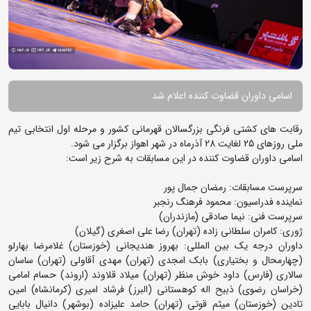
اسامی داوران قضاوت کننده اعلام شد
رقابت های کشتی فرنگی بزرگسالان قهرمانی کشور و مرحله اول انتخابی تیم
ملی روزهای 25 لغایت 28 آذرماه در شهر اهواز برگزار می شود.
اسامی داوران قضاوت کننده در این مسابقات به شرح زیر است:
سرپرست مسابقات: رمضان جمال پور
نماینده فدراسیون: محمود فرهنگ رنجبر
سرپرست فنی: نیما صادقی (مازندران)
ژوری: کامران سلطانی زاده (تهران) رضا علی اصغری (گیلان)
داوران درجه یک بین المللی: بهروز هندیجانی (خوزستان) غلامرضا بهارلو
(چهارمحال و بختیاری) بابک امجدی (تهران) مهدی آقاولی (تهران) ساسان
سالاری (فارس) داود خوش منظر (تهران) میلاد قلاوند (اروند) حسام امامی
(خراسان رضوی) ذبیح اله کوهستانی (البرز) فرشاد امیری (کرمانشاه) امین
تادین (خوزستان) میثم قوتی (تهران) حامد علیزاده (بوشهر) دانیال بابایی