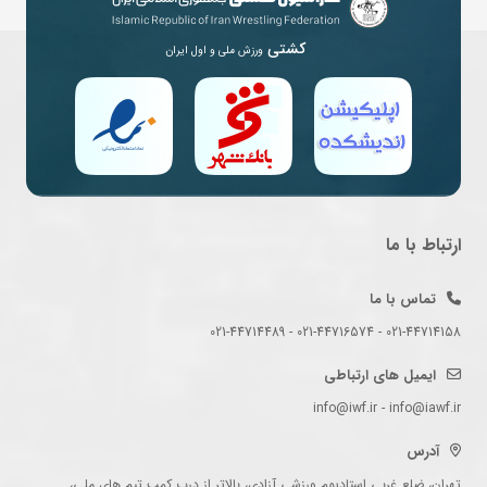
کشتی
ورزش ملی و اول ایران
ارتباط با ما
تماس با ما
021-44714158 - 021-44716574 - 021-44714489
ایمیل های ارتباطی
info@iwf.ir - info@iawf.ir
آدرس
تهران، ضلع غربی استادیوم ورزشی آزادی، بالاتر از درب کمپ تیم های ملی،