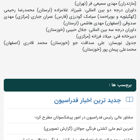
(مازندران) مهدی سمیعی فر (تهران)
داوران درجه دو بین المللی: شیرزاد غلامزاده (لرستان) محمدرضا رحیمی
(کهگیلویه و بویراحمد) سیامک گودرزی (فارس) عمران جباری (مرکزی) مهدی
صدوقی (اصفهان) مهدی هاشمی (لرستان)
داوران درجه سه بین المللی: جلال حبیبی (خوزستان)
دبیرخانه فنی: میلاد فرزانه (مرکزی)
جدول نویسان: علی صداقت جو (خوزستان) محمد قادری (اصفهان)
محمدعلی پیمان پور (خوزستان)
برچسب ها :
جدید ترین اخبار فدراسیون
مشاور عالی رئیس فدراسیون در امور پیشکسوتان مطرح کرد؛
تمرین تیم ملی کشتی فرنگی جوانان (گزارش تصویری)
هشتمین دوره المپیاد استعدادهای برتر کشتی فرنگی نونهالان – تهران