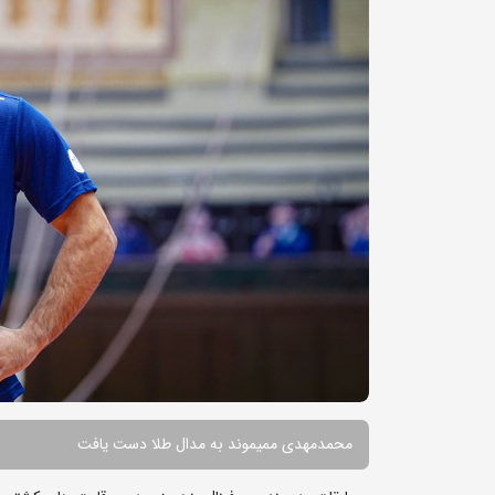
محمدمهدی ممیموند به مدال طلا دست یافت