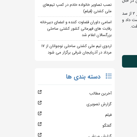
 در حال
نصب تصاویر خانواده خادم در کمپ تیم‌های
ملی کشتی (فیلم)
به گزارش روابط عمومی فدراسیون کشتی، در وزن 74 کیلوگرم محمدمهدی ممیوند پس از استراحت در دور نخست، در دور دوم با نتیجه 4 بر 2 از سد
از قزاقستان را شکست داد و
اسامی داوران قضاوت کننده و اعضای دبیرخانه
رقابت های قهرمانی کشور کشتی ساحلی
بزرگسالان اعلام شد
اردوی تیم ملی کشتی ساحلی نوجوانان از 17
مرداد در آذربایجان شرقی برگزار می شود
دسته بندی ها
آخرین مطالب
گزارش تصویری
فیلم
گفتگو
گزارش ورزشی