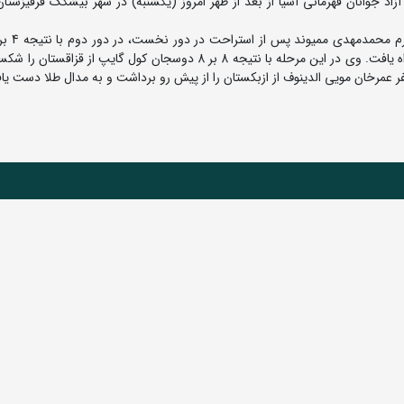
د جوانان قهرمانی آسیا از بعد از ظهر امروز (یکشنبه) در شهر بیشکک قرقیزستان
ایلیم ژومابکوف از قرقیزستان گذشت و به مرحله نیمه نهایی راه یافت. وی در این مرحله با نتیجه 8 بر 8 دوسجان کول گایپ 