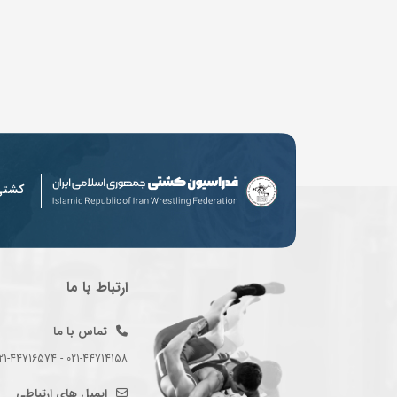
کشت
ارتباط با ما
تماس با ما
021-44714158 - 021-44716574 - 021-44714489
ایمیل های ارتباطی