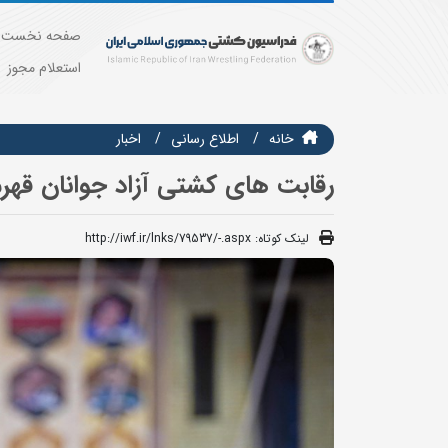
صفحه نخست
استعلام مجوز
خانه
اطلاع رسانی
اخبار
رقابت های کشتی آزاد جوانان قهرم
لینک کوتاه:
http://iwf.ir/lnks/79537/-.aspx