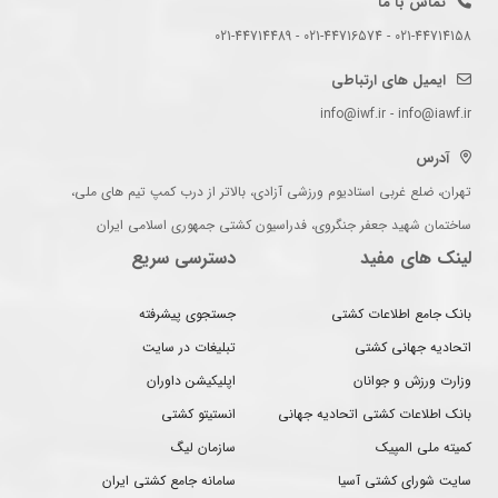
تماس با ما
021-44714158 - 021-44716574 - 021-44714489
ایمیل های ارتباطی
info@iwf.ir - info@iawf.ir
آدرس
تهران، ضلع غربی استادیوم ورزشی آزادی، بالاتر از درب کمپ تیم های ملی،
ساختمان شهید جعفر جنگروی، فدراسیون کشتی جمهوری اسلامی ایران
لینک های مفید
دسترسی سریع
بانک جامع اطلاعات کشتی
جستجوی پیشرفته
اتحادیه جهانی کشتی
تبلیغات در سایت
وزارت ورزش و جوانان
اپلیکیشن داوران
بانک اطلاعات کشتی اتحادیه جهانی
انستیتو کشتی
کمیته ملی المپیک
سازمان لیگ
سایت شورای کشتی آسیا
سامانه جامع کشتی ایران