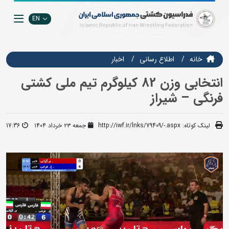
EN
خانه
اطلاع رسانی
اخبار
انتخابی وزن 82 کیلوگرم تیم ملی کشتی
فرنگی – شیراز
لینک کوتاه:
http://iwf.ir/lnks/79409/-.aspx
جمعه ۲۳ خرداد ۱۴۰۴
17:36