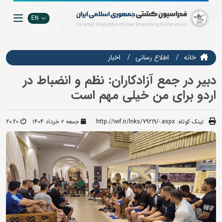
EN
خانه
اطلاع رسانی
اخبار
دبیر در جمع آزادکاران: نظم و انضباط در
اردو برای من خیلی مهم است
لینک کوتاه:
http://iwf.ir/lnks/79219/-.aspx
جمعه ۲ خرداد ۱۴۰۴
20:20