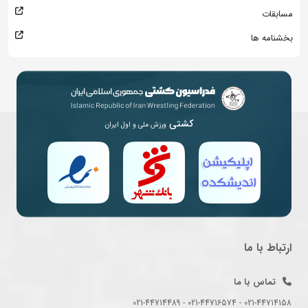
مسابقات
بخشنامه ها
کشتی
ورزش ملی و اول ایران
ارتباط با ما
تماس با ما
021-44714158 - 021-44716574 - 021-44714489